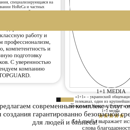
ания, специализирующаяся на
вании HoReCa и частных
редпринимателей.
м всему коллективу
агодарность за
классную работу и
м профессионализм,
о, компетентность и
чную подготовку
ков. С уверенностью
ендуем компанию
TOPGUARD.
1+1 MEDIA
«1+1» – украинский общенац
телеканал, один из крупнейши
редлагаем современный комплекс услуг о
телеканалов Украины. Входит в м
1+1 медиа.
я создания гарантированно безопасной ср
1+1 media выражает и
для людей и бизнеса!
слова благодарност