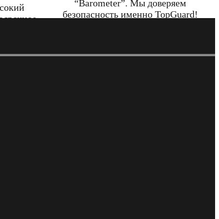
“Barometer”. Мы доверяем
ысокий
безопасность именно TopGuard!
осрочное
Всё проходит на высшем уровне.
ечённость
ссы!