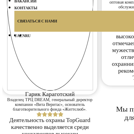
ВАКАНСИИ
оптовая комп
обслужи
КОНТАКТЫ
п
СВЯЗАТЬСЯ С НАМИ
Выражае
бл
высоко
UA
EN
RU
отмечае
мужеств
отли
охранни
реком
Гарик Караготский
Владелец ТРЦ DREAM, генеральный директор
компании «Вита Веритас», основатель
Мы п
благотворительного фонда «Життєлюб».
дл
Деятельность охраны TopGuard
качественно выделяется среди
конкурентов высоким