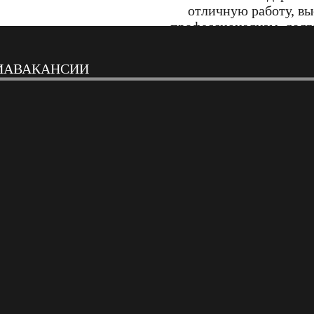
отличную работу, в
профессионализм, долг
сотрудничество и вовл
в охранные проце
ИА
ВАКАНСИИ