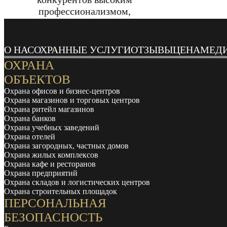
профессионализмом,
ответственностью,
оперативностью реагирования,
стабильностью в работе.
О НАС
ОХРАННЫЕ УСЛУГИ
ОТЗЫВЫ
ЦЕНА
МЕД
ОХРАНА
ОБЪЕКТОВ
Охрана офисов и бизнес-центров
Охрана магазинов и торговых центров
Охрана ритейл магазинов
Охрана банков
Охрана учебных заведений
Охрана отелей
Охрана загородных, частных домов
Охрана жилых комплексов
Охрана кафе и ресторанов
Охрана предприятий
Охрана складов и логистических центров
Охрана строительных площадок
ПЕРСОНАЛЬНАЯ
БЕЗОПАСНОСТЬ