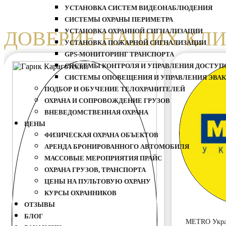
УСТАНОВКА СИСТЕМ ВИДЕОНАБЛЮДЕНИЯ
СИСТЕМЫ ОХРАНЫ ПЕРИМЕТРА
ДОВЕРИЕ НАШИХ КЛ
УСТАНОВКА ОХРАННОЙ СИГНАЛИЗАЦИИ
УСТАНОВКА ПОЖАРНОЙ СИГНАЛИЗАЦИИ
GPS-МОНИТОРИНГ ТРАНСПОРТА
СИСТЕМЫ КОНТРОЛЯ И УПРАВЛЕНИЯ ДОСТУПО
СИСТЕМЫ ОПОВЕЩЕНИЯ И УПРАВЛЕНИЯ ЭВАК
ПОДБОР И ОБУЧЕНИЕ ТЕЛОХРАНИТЕЛЕЙ
ОХРАНА И СОПРОВОЖДЕНИЕ ГРУЗОВ
ВНЕВЕДОМСТВЕННАЯ ОХРАНА
ЦЕНЫ
ФИЗИЧЕСКАЯ ОХРАНА ОБЪЕКТОВ
АРЕНДА БРОНИРОВАННОГО АВТОМОБИЛЯ
МАССОВЫЕ МЕРОПРИЯТИЯ ПРАЙС
ОХРАНА ГРУЗОВ, ТРАНСПОРТА
ЦЕНЫ НА ПУЛЬТОВУЮ ОХРАНУ
КУРСЫ ОХРАННИКОВ
ОТЗЫВЫ
БЛОГ
METRO Украи