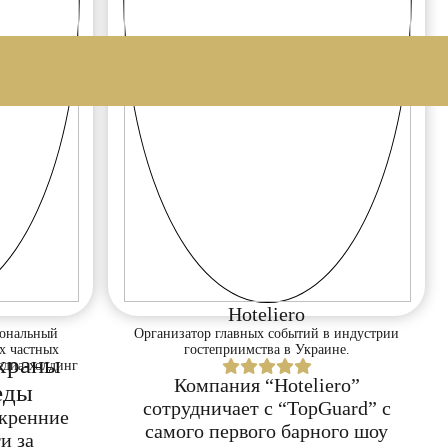
Hoteliero
иональный
Организатор главных событий в индустрии
х частных
гостеприимства в Украине.
храны
едиа-холдинг
Компания “Hoteliero”
еды
сотрудничает с “TopGuard” с
скренние
самого первого барного шоу
и за