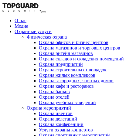
О нас
Медиа
Охранные услуги
Физическая охрана
Охрана офисов и бизнес-центров
Охрана магазинов и торговых центров
Охрана ритейл магазинов
Охрана складов и складских помещений
Охрана предприятий
Охрана строительных площадок
Охрана жилых комплексов
Охрана загородных, частных домов
Охрана кафе и ресторанов
Охрана банков
Охрана отелей
Охрана учебных заведений
Охрана мероприятий
Охрана ивентов
Охрана делегаций
Охрана конференций
Услуги охраны концертов
Охрана спортивных мероприятий