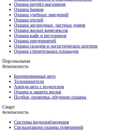
Охрана ритейл магазинов
Охрана банков
Охрана учебных заведений
Охрана отелей
Охрана загородных, частных домов
Охрана жилых комплексов
Охрана кафе и ресторанов
Охрана предприятий
Охрана складов и логистических центров
Охрана строительных площадок
Персональная
безопасность
Бронированные авто
Телохранители
Аренда авто с водителем
Охрана и защита жилья
Подбор, проверка, обучение охраны
Смарт
безопасность
Системы видеонаблюдения
Сигнализации охраны помещений