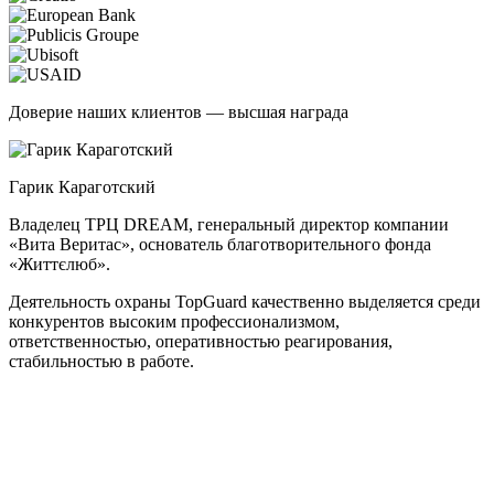
Доверие наших клиентов — высшая награда
Гарик Караготский
Владелец ТРЦ DREAM, генеральный директор компании
M
«Вита Веритас», основатель благотворительного фонда
с
«Життєлюб».
п
Деятельность охраны TopGuard качественно выделяется среди
В
конкурентов высоким профессионализмом,
в
ответственностью, оперативностью реагирования,
м
стабильностью в работе.
о