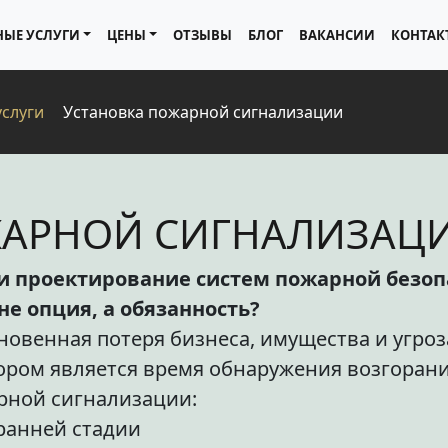
НЫЕ УСЛУГИ
ЦЕНЫ
ОТЗЫВЫ
БЛОГ
ВАКАНСИИ
КОНТАК
услуги
Установка пожарной сигнализации
ЖАРНОЙ СИГНАЛИЗАЦ
 проектирование систем пожарной безопа
не опция, а обязанность?
гновенная потеря бизнеса, имущества и угро
ором является время обнаружения возгоран
рной сигнализации:
ранней стадии