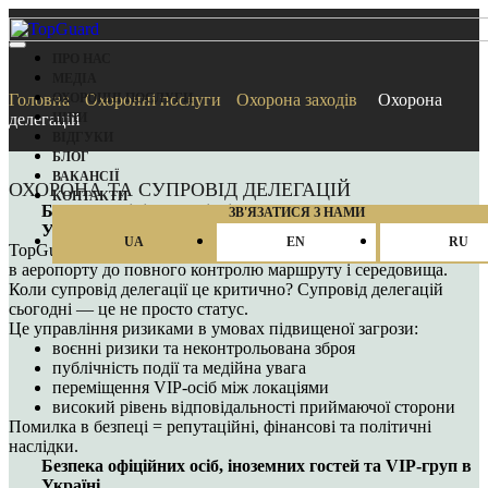
ПРО НАС
МЕДІА
ОХОРОННІ ПОСЛУГИ
Головна
Охоронні послуги
Охорона заходів
Охорона
ЦІНИ
делегацій
ВІДГУКИ
БЛОГ
ВАКАНCІЇ
ОХОРОНА ТА СУПРОВІД ДЕЛЕГАЦІЙ
КОНТАКТИ
Безпека офіційних осіб, іноземних гостей та VIP-груп в
ЗВ'ЯЗАТИСЯ З НАМИ
Україні
UA
EN
RU
TopGuard Security має системну безпеку делегацій: від зустрічі
в аеропорту до повного контролю маршруту і середовища.
Коли супровід делегації це критично? Супровід делегацій
сьогодні — це не просто статус.
Це управління ризиками в умовах підвищеної загрози:
воєнні ризики та неконтрольована зброя
публічність події та медійна увага
переміщення VIP-осіб між локаціями
високий рівень відповідальності приймаючої сторони
Помилка в безпеці = репутаційні, фінансові та політичні
наслідки.
Безпека офіційних осіб, іноземних гостей та VIP-груп в
Україні