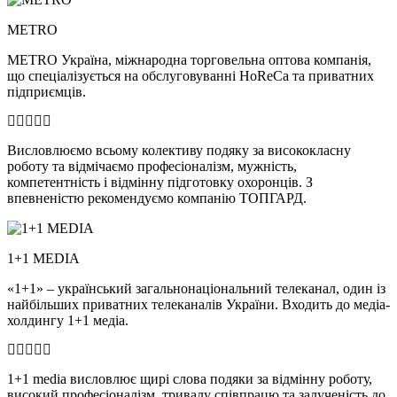
METRO
METRO Україна, міжнародна торговельна оптова компанія,
що спеціалізується на обслуговуванні HoReCa та приватних
підприємців.
Висловлюємо всьому колективу подяку за висококласну
роботу та відмічаємо професіоналізм, мужність,
компетентність і відмінну підготовку охоронців. З
впевненістю рекомендуємо компанію ТОПГАРД.
1+1 MEDIA
«1+1» – український загальнонаціональний телеканал, один із
найбільших приватних телеканалів України. Входить до медіа-
холдингу 1+1 медіа.
1+1 media висловлює щирі слова подяки за відмінну роботу,
високий професіоналізм, тривалу співпрацю та залученість до