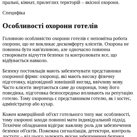
пральні, кімнат, прилеглих територій – якісної охорони.
Специфіка
Особливості охорони готелів
Головною особливістю охорони готелів є непомітна робота
охорони, що не викликає дискомфорту клієнтів. Охорона не
повинна бути нав'язливою, але одночасно повинна
створювати відчуття безпеки та контролювати все, що
відбувається навколо.
Безпеку постояльців мають забезпечувати представники
охоронної фірми: охоронці, які мають високу фізичну
підготовку, відповідний зовнішній вигляд, ввічливу мову.
Часто клієнти звертаються саме до охоронця, тому його
поведінка, підготовка безпосередньо впливають на репутацію
готелю. Тому охоронець є представником готелю, як і хостес,
адміністратор або кухар.
Кожен комерційний об'єкт готельного типу має особливості,
тому охоронні заходи повинні мати індивідуальний підхід.
Технічне обладнання відіграє важливу роль для забезпечення
безпеки об'єктів. Пожежна сигналізація, детектори, контроль
доступу – від цього залежить якісне забезпечення безпеки.