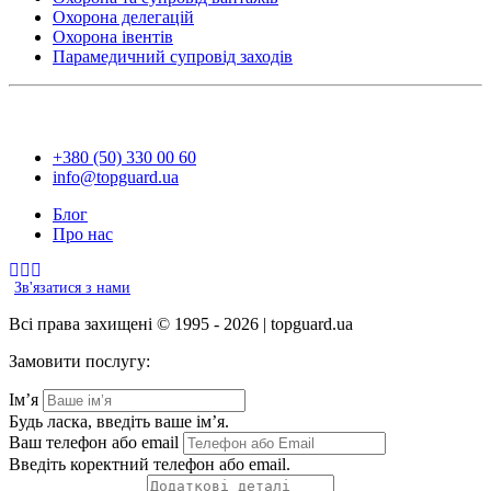
Охорона делегацій
Охорона івентів
Парамедичний супровід заходів
+380 (50) 330 00 60
info@topguard.ua
Блог
Про нас
Зв'язатися з нами
Всі права захищені © 1995 - 2026 | topguard.ua
Замовити послугу:
Ім’я
Будь ласка, введіть ваше ім’я.
Ваш телефон або email
Введіть коректний телефон або email.