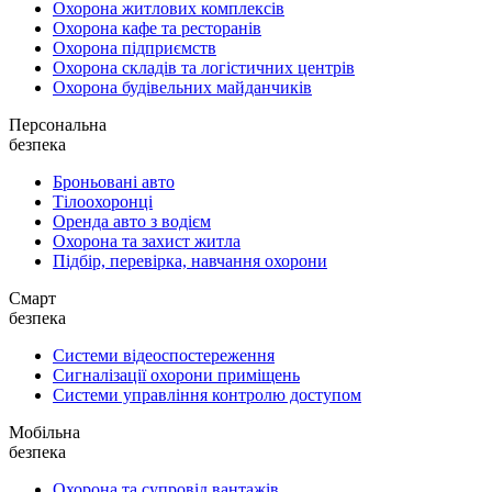
Охорона житлових комплексів
Охорона кафе та ресторанів
Охорона підприємств
Охорона складів та логістичних центрів
Охорона будівельних майданчиків
Персональна
безпека
Броньовані авто
Тілоохоронці
Оренда авто з водієм
Охорона та захист житла
Підбір, перевірка, навчання охорони
Смарт
безпека
Системи відеоспостереження
Сигналізації охорони приміщень
Системи управління контролю доступом
Мобільна
безпека
Охорона та супровід вантажів