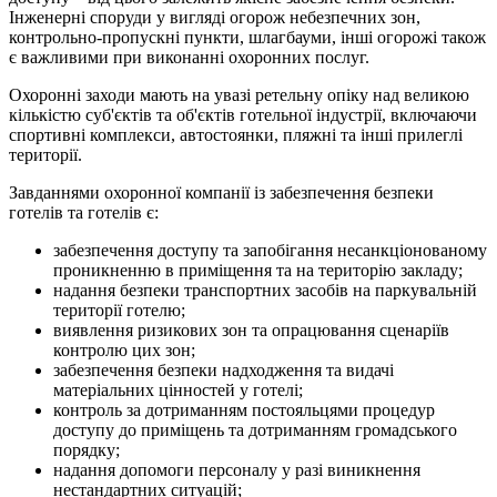
Інженерні споруди у вигляді огорож небезпечних зон,
контрольно-пропускні пункти, шлагбауми, інші огорожі також
є важливими при виконанні охоронних послуг.
Охоронні заходи мають на увазі ретельну опіку над великою
кількістю суб'єктів та об'єктів готельної індустрії, включаючи
спортивні комплекси, автостоянки, пляжні та інші прилеглі
території.
Завданнями охоронної компанії із забезпечення безпеки
готелів та готелів є:
забезпечення доступу та запобігання несанкціонованому
проникненню в приміщення та на територію закладу;
надання безпеки транспортних засобів на паркувальній
території готелю;
виявлення ризикових зон та опрацювання сценаріїв
контролю цих зон;
забезпечення безпеки надходження та видачі
матеріальних цінностей у готелі;
контроль за дотриманням постояльцями процедур
доступу до приміщень та дотриманням громадського
порядку;
надання допомоги персоналу у разі виникнення
нестандартних ситуацій;