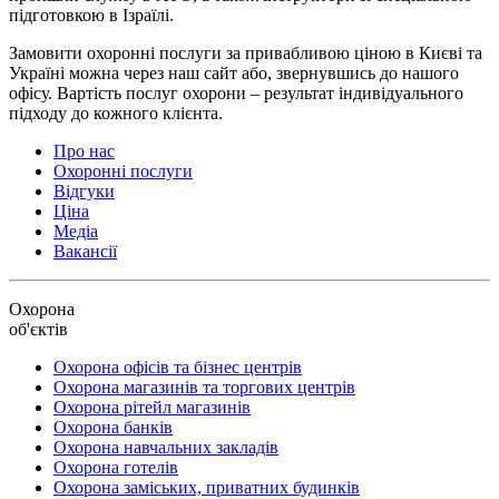
підготовкою в Ізраїлі.
Замовити охоронні послуги за привабливою ціною в Києві та
Україні можна через наш сайт або, звернувшись до нашого
офісу. Вартість послуг охорони – результат індивідуального
підходу до кожного клієнта.
Про нас
Охоронні послуги
Відгуки
Ціна
Медіа
Вакансії
Охорона
об'єктів
Охорона офісів та бізнес центрів
Охорона магазинів та торгових центрів
Охорона рітейл магазинів
Охорона банків
Охорона навчальних закладів
Охорона готелів
Охорона заміських, приватних будинків