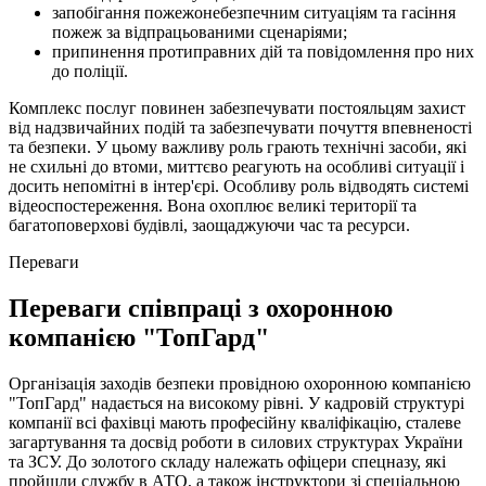
запобігання пожежонебезпечним ситуаціям та гасіння
пожеж за відпрацьованими сценаріями;
припинення протиправних дій та повідомлення про них
до поліції.
Комплекс послуг повинен забезпечувати постояльцям захист
від надзвичайних подій та забезпечувати почуття впевненості
та безпеки. У цьому важливу роль грають технічні засоби, які
не схильні до втоми, миттєво реагують на особливі ситуації і
досить непомітні в інтер'єрі. Особливу роль відводять системі
відеоспостереження. Вона охоплює великі території та
багатоповерхові будівлі, заощаджуючи час та ресурси.
Переваги
Переваги співпраці з охоронною
компанією "ТопГард"
Організація заходів безпеки провідною охоронною компанією
"ТопГард" надається на високому рівні. У кадровій структурі
компанії всі фахівці мають професійну кваліфікацію, сталеве
загартування та досвід роботи в силових структурах України
та ЗСУ. До золотого складу належать офіцери спецназу, які
пройшли службу в АТО, а також інструктори зі спеціальною