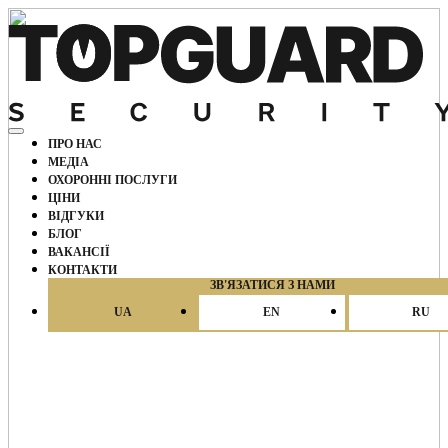
ПРО НАС
МЕДІА
ОХОРОННІ ПОСЛУГИ
ЦІНИ
ВІДГУКИ
БЛОГ
ВАКАНCІЇ
КОНТАКТИ
ЗВ'ЯЗАТИСЯ З НАМИ
UA
EN
RU