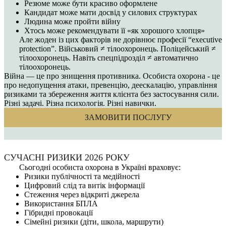
Резюме може бути красиво оформлене
Кандидат може мати досвід у силових структурах
Людина може пройти війну
Хтось може рекомендувати її «як хорошого хлопця»
Але жоден із цих факторів не дорівнює професії “executive
protection”. Військовий ≠ тілоохоронець. Поліцейський ≠
тілоохоронець. Навіть спецпідрозділ ≠ автоматично
тілоохоронець.
Війна — це про знищення противника. Особиста охорона - це
про недопущення атаки, превенцію, деескалацію, управління
ризиками та збереження життя клієнта без застосування сили.
Різні задачі. Різна психологія. Різні навички.
ЗАМОВИТИ ПОСЛУГУ
СУЧАСНІ РИЗИКИ 2026 РОКУ
Сьогодні особиста охорона в Україні враховує:
Ризики публічності та медійності
Цифровий слід та витік інформації
Стеження через відкриті джерела
Використання БПЛА
Гібридні провокації
Сімейні ризики (діти, школа, маршрути)