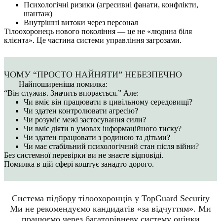
Психологічні ризики (агресивні фанати, конфлікти,
шантаж)
Внутрішні витоки через персонал
Тілоохоронець нового покоління — це не «людина біля
клієнта». Це частина системи управління загрозами.
ЧОМУ “ПРОСТО НАЙНЯТИ” НЕБЕЗПЕЧНО
Найпоширеніша помилка:
“Він служив. Значить впорається.” Але:
Чи вміє він працювати в цивільному середовищі?
Чи здатен контролювати агресію?
Чи розуміє межі застосування сили?
Чи вміє діяти в умовах інформаційного тиску?
Чи здатен працювати з родиною та дітьми?
Чи має стабільний психологічний стан після війни?
Без системної перевірки ви не знаєте відповіді.
Помилка в цій сфері коштує занадто дорого.
Система підбору тілоохоронців у TopGuard Security
Ми не рекомендуємо кандидатів «за відчуттям».
Ми
працюємо через багаторівневу систему оцінки