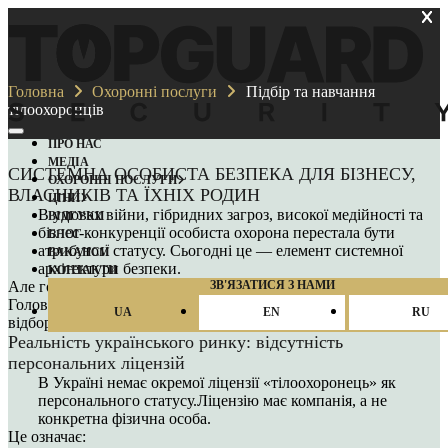
Головна
Охоронні послуги
Підбір та навчання
тілоохоронців
ПРО НАС
МЕДІА
СИСТЕМНА ОСОБИСТА БЕЗПЕКА ДЛЯ БІЗНЕСУ,
ОХОРОННІ ПОСЛУГИ
ВЛАСНИКІВ ТА ЇХНІХ РОДИН
ЦІНИ
В умовах війни, гібридних загроз, високої медійності та
ВІДГУКИ
бізнес-конкуренції особиста охорона перестала бути
БЛОГ
атрибутом статусу. Сьогодні це — елемент системної
ВАКАНCІЇ
архітектури безпеки.
КОНТАКТИ
ЗВ'ЯЗАТИСЯ З НАМИ
Але головне питання не в тому, чи потрібен тілоохоронець.
Головне питання, кого саме ви наймаєте і через яку систему
UA
EN
RU
відбору він пройшов
Реальність українського ринку: відсутність
персональних ліцензій
В Україні немає окремої ліцензії «тілоохоронець» як
персонального статусу.Ліцензію має компанія, а не
конкретна фізична особа.
Це означає: