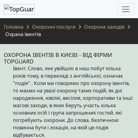
Головна
Охоронні послуги
Охорона заходів
Охрана івентів
ОХОРОНА ІВЕНТІВ В КИЄВІ - ВІД ФІРМИ
TOPGUARD
Івент. Слово, яке увійшло в наш побут кілька
років тому, в перекладі з англійської, означає
"подія" . Коли ми говоримо про охорону івентів,
то маємо на увазі охорону таких подій, як дні
народження, ювілеї, весілля, корпоративи та інші
масові заходи, в яких беруть участь кілька
основних осіб і група запрошених гостей, які
потребують охорони. До слова, безпечною
повинна бути і локація, на якій ця подія
відбувається.