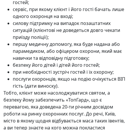
гостей;
сервіс, при якому клієнт і його гості бачать лише
одного охоронця на вході;
силову підтримку на випадок позаштатних
ситуацій (клієнтові не доведеться довго чекати
приїзду поліції);
першу медичну допомогу, яка буде надана або
парамедиком, або офіцером охорони, який має
навички та відповідну підготовку;
безпеку його дітей і дітей його гостей;
при необхідності зустріч гостей і їх охорону;
послуги охоронців, якщо на подію очікується ВІП
гість (дати виноску).
Тобто, клієнт може насолоджуватися святом, а
безпеку йому забезпечить «ТопГард», що є
перевагою, яка доведена 20-ти річним досвідом
роботи на ринку охоронних послуг. До речі, Київ,
місто в якому щодня відбувається маса таких івентів,
а ви тепер знаєте на кого можна покластися