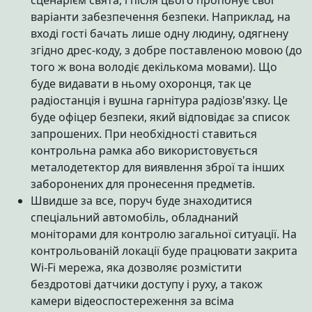
варіанти забезпечення безпеки. Наприклад, на
вході гості бачать лише одну людину, одягнену
згідно дрес-коду, з добре поставленою мовою (до
того ж вона володіє декількома мовами). Що
буде видавати в ньому охоронця, так це
радіостанція і вушна гарнітура радіозв'язку. Це
буде офіцер безпеки, який відповідає за список
запрошених. При необхідності ставиться
контрольна рамка або використовується
металодетектор для виявлення зброї та інших
заборонених для пронесення предметів.
Швидше за все, поруч буде знаходитися
спеціальний автомобіль, обладнаний
моніторами для контролю загальної ситуації. На
контрольованій локації буде працювати закрита
Wi-Fi мережа, яка дозволяє розмістити
бездротові датчики доступу і руху, а також
камери відеоспостереження за всіма