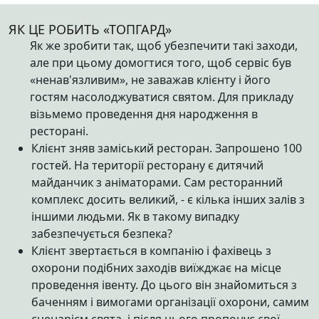
ЯК ЦЕ РОБИТЬ «ТОПГАРД»
Як же зробити так, щоб убезпечити такі заходи,
але при цьому домогтися того, щоб сервіс був
«ненав'язливим», не заважав клієнту і його
гостям насолоджуватися святом. Для прикладу
візьмемо проведення дня народження в
ресторані.
Клієнт зняв заміський ресторан. Запрошено 100
гостей. На території ресторану є дитячий
майданчик з аніматорами. Сам ресторанний
комплекс досить великий, - є кілька інших залів з
іншими людьми. Як в такому випадку
забезпечується безпека?
Клієнт звертається в компанію і фахівець з
охорони подібних заходів виїжджає на місце
проведення івенту. До цього він знайомиться з
баченням і вимогами організації охорони, самим
сценарієм свята, і після цього пропонує свої