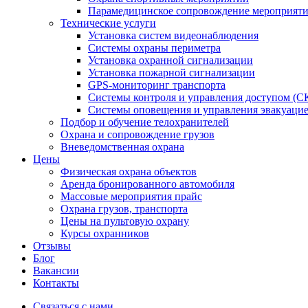
Парамедицинское сопровождение мероприят
Технические услуги
Установка систем видеонаблюдения
Системы охраны периметра
Установка охранной сигнализации
Установка пожарной сигнализации
GPS-мониторинг транспорта
Системы контроля и управления доступом (С
Системы оповещения и управления эвакуаци
Подбор и обучение телохранителей
Охрана и сопровождение грузов
Вневедомственная охрана
Цены
Физическая охрана объектов
Аренда бронированного автомобиля
Массовые мероприятия прайс
Охрана грузов, транспорта
Цены на пультовую охрану
Курсы охранников
Отзывы
Блог
Вакансии
Контакты
Связаться с нами