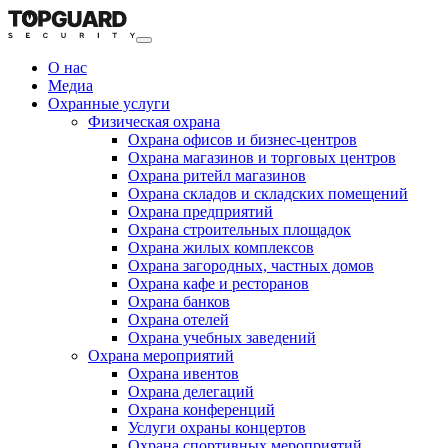
О нас
Медиа
Охранные услуги
Физическая охрана
Охрана офисов и бизнес-центров
Охрана магазинов и торговых центров
Охрана ритейл магазинов
Охрана складов и складских помещений
Охрана предприятий
Охрана строительных площадок
Охрана жилых комплексов
Охрана загородных, частных домов
Охрана кафе и ресторанов
Охрана банков
Охрана отелей
Охрана учебных заведений
Охрана мероприятий
Охрана ивентов
Охрана делегаций
Охрана конференций
Услуги охраны концертов
Охрана спортивных мероприятий