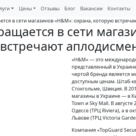
луги
Цены
Отзывы
Блог
Вакансии
Контакты
ется в сети магазинов «H&M»: охрана, которую встреча
ращается в сети магаз
 встречают аплодисме
«H&M» — это международн
представленный в Украине
чертой бренда является м
доступным ценам. Штаб-к
Стокгольме, Швеция. В 20
магазины в Украине — в Кие
Town и Sky Mall. В августе
Одессе (ТРЦ Riviera), а в 
Львове (ТРЦ Victoria Garde
Компания «TopGuard Secur