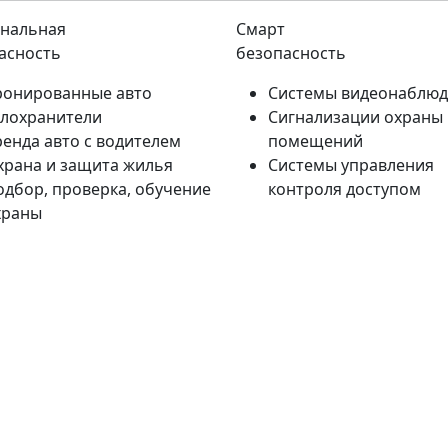
нальная
Смарт
асность
безопасность
ронированные авто
Системы видеонаблю
елохранители
Сигнализации охраны
ренда авто с водителем
помещений
храна и защита жилья
Системы управления
одбор, проверка, обучение
контроля доступом
храны