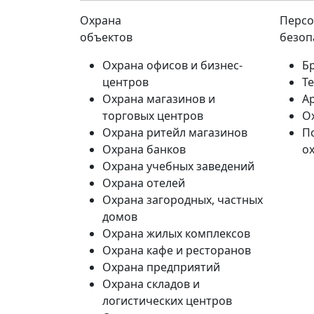
Охрана
Персо
объектов
безоп
Охрана офисов и бизнес-
Б
центров
Т
Охрана магазинов и
А
торговых центров
О
Охрана ритейл магазинов
П
Охрана банков
о
Охрана учебных заведений
Охрана отелей
Охрана загородных, частных
домов
Охрана жилых комплексов
Охрана кафе и ресторанов
Охрана предприятий
Охрана складов и
логистических центров