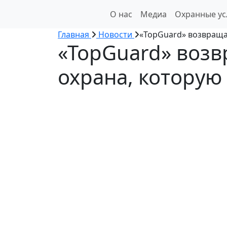
О нас
Медиа
Охранные ус
Главная
Новости
«TopGuard» возвраща
«TopGuard» возв
охрана, которую