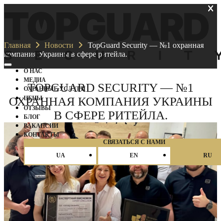
Главная
Новости
TopGuard Security — №1 охранная
компания Украины в сфере ритейла.
О НАС
МЕДИА
TOPGUARD SECURITY — №1
ОХРАННЫЕ УСЛУГИ
ОХРАННАЯ КОМПАНИЯ УКРАИНЫ
ЦЕНЫ
ОТЗЫВЫ
В СФЕРЕ РИТЕЙЛА.
БЛОГ
ВАКАНСИИ
КОНТАКТЫ
СВЯЗАТЬСЯ С НАМИ
UA
EN
RU