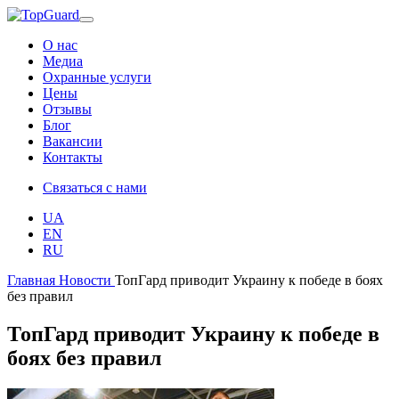
О нас
Медиа
Охранные услуги
Цены
Отзывы
Блог
Вакансии
Контакты
Связаться с нами
UA
EN
RU
Главная
Новости
ТопГард приводит Украину к победе в боях
без правил
ТопГард приводит Украину к победе в
боях без правил