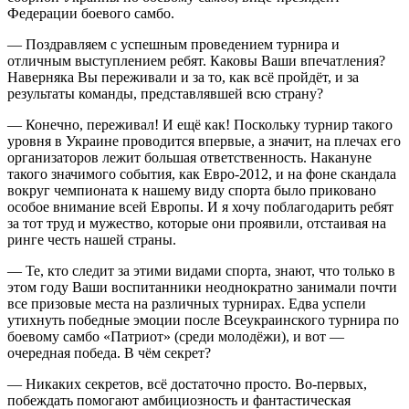
Федерации боевого самбо.
— Поздравляем с успешным проведением турнира и
отличным выступлением ребят. Каковы Ваши впечатления?
Наверняка Вы переживали и за то, как всё пройдёт, и за
результаты команды, представлявшей всю страну?
— Конечно, переживал! И ещё как! Поскольку турнир такого
уровня в Украине проводится впервые, а значит, на плечах его
организаторов лежит большая ответственность. Накануне
такого значимого события, как Евро-2012, и на фоне скандала
вокруг чемпионата к нашему виду спорта было приковано
особое внимание всей Европы. И я хочу поблагодарить ребят
за тот труд и мужество, которые они проявили, отстаивая на
ринге честь нашей страны.
— Те, кто следит за этими видами спорта, знают, что только в
этом году Ваши воспитанники неоднократно занимали почти
все призовые места на различных турнирах. Едва успели
утихнуть победные эмоции после Всеукраинского турнира по
боевому самбо «Патриот» (среди молодёжи), и вот —
очередная победа. В чём секрет?
— Никаких секретов, всё достаточно просто. Во-первых,
побеждать помогают амбициозность и фантастическая