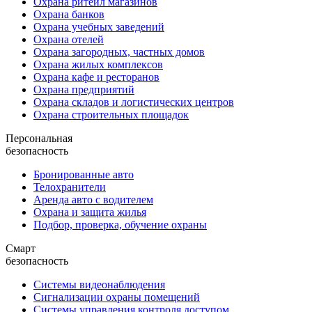
Охрана ритейл магазинов
Охрана банков
Охрана учебных заведений
Охрана отелей
Охрана загородных, частных домов
Охрана жилых комплексов
Охрана кафе и ресторанов
Охрана предприятий
Охрана складов и логистических центров
Охрана строительных площадок
Персональная
безопасность
Бронированные авто
Телохранители
Аренда авто с водителем
Охрана и защита жилья
Подбор, проверка, обучение охраны
Смарт
безопасность
Системы видеонаблюдения
Сигнализации охраны помещений
Системы управления контроля доступом