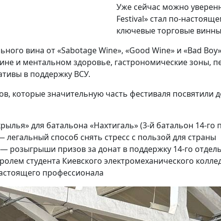
Уже сейчас можно уверенно
Festival» стал по-настоя
ключевые торговые винны
ьного вина от «Sabotage Wine», «Good Wine» и «Bad Boy
вине и ментальном здоровье, гастрономические зоны, 
ативы в поддержку ВСУ.
в, которые значительную часть фестиваля посвятили д
рылья» для батальона «Нахтигаль» (3-й батальон 14-го 
— легальный способ снять стресс с пользой для страны
 — розыгрыши призов за донат в поддержку 14-го отдел
нтролем студента Киевского электромеханического кол
настоящего профессионала