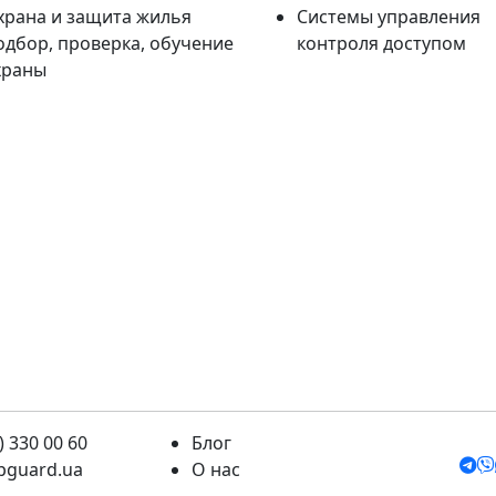
храна и защита жилья
Системы управления
одбор, проверка, обучение
контроля доступом
храны
) 330 00 60
Блог
pguard.ua
О нас