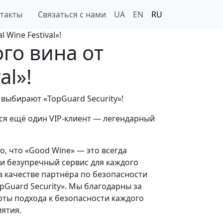
такты
Связаться с нами
UA
EN
RU
Wine Festival»!
го вина от
al»!
 выбирают «TopGuard Security»!
ся ещё один VIP-клиент — легендарный
о, что «Good Wine» — это всегда
и безупречный сервис для каждого
в качестве партнёра по безопасности
pGuard Security». Мы благодарны за
рты подхода к безопасности каждого
иятия.