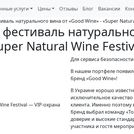
нные услуги
Цены
Отзывы
Блог
Вакансии
Кон
аль натурального вина от «Good Wine» - «Super Natural 
фестиваль натурально
per Natural Wine Festiv
Для сервиса безопасности
В нашем портфеле появил
бренд «Good Wine»!
В Украине хорошо известн
исключительное качество 
клиента. Именно поэтому 
бренд выбрал команду «To
доверие и высокие станда
участника и гостя меропр