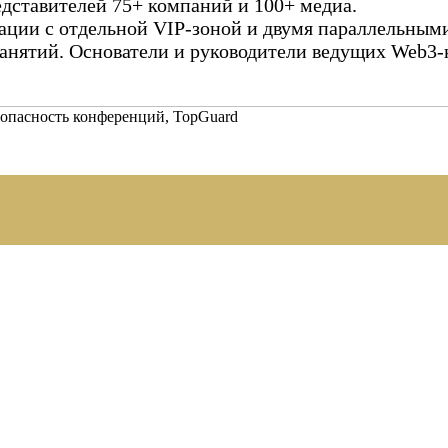
едставителей 75+ компаний и 100+ медиа.
ации с отдельной VIP-зоной и двумя параллельным
занятий. Основатели и руководители ведущих Web3-