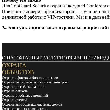
Почему это важно
Для TopGuard Security охрана Incrypted Conferenc
Повторное доверие организаторов — лучший показа
деликатной работы с VIP-гостями. Мы и в дальней
📞 Консультация и заказ охраны мероприятий
О НАС
ОХРАННЫЕ УСЛУГИ
ОТЗЫВЫ
ЦЕНА
МЕД
ОХРАНА
ОБЪЕКТОВ
Охрана офисов и бизнес-центров
Охрана магазинов и торговых центров
Охрана ритейл магазинов
Охрана банков
Охрана учебных заведений
Охрана отелей
Охрана загородных, частных домов
Охрана жилых комплексов