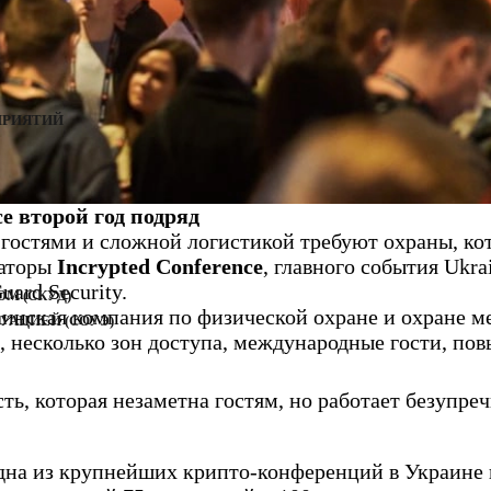
ПРИЯТИЙ
ce второй год подряд
остями и сложной логистикой требуют охраны, кото
заторы
Incrypted Conference
, главного события Ukra
ard Security.
М (СКУД)
аинская компания по физической охране и охране 
УАЦИЕЙ (СОУЭ)
, несколько зон доступа, международные гости, по
ть, которая незаметна гостям, но работает безупре
 одна из крупнейших крипто-конференций в Украине