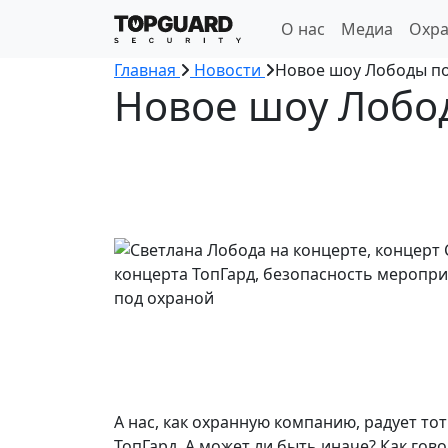
О нас
Медиа
Охра
Главная
Новости
Новое шоу Лободы по
Новое шоу Лобо
А нас, как охранную компанию, радует т
ТопГард. А может ли быть иначе? Как гов