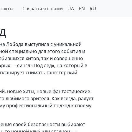
такты
Связаться с нами
UA
EN
RU
д
на Лобода выступила с уникальной
ой специально для этого события и
юбившихся хитов, так и совершенно
орых — сингл «Под лёд», на который в
планирует снимать гангстерский
й, новые хиты, новые фантастические
го любимого зрителя. Как всегда, радует
ему профессиональный подход к своему
ечения своей безопасности выбирают
дь то ночной клуб или стадион —