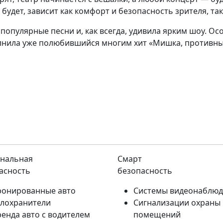
а будет, зависит как комфорт и безопасность зрителя, та
опулярные песни и, как всегда, удивила ярким шоу. Ос
олнила уже полюбившийся многим хит «Мишка, противн
нальная
Смарт
асность
безопасность
ронированные авто
Системы видеонаблю
елохранители
Сигнализации охраны
ренда авто с водителем
помещений