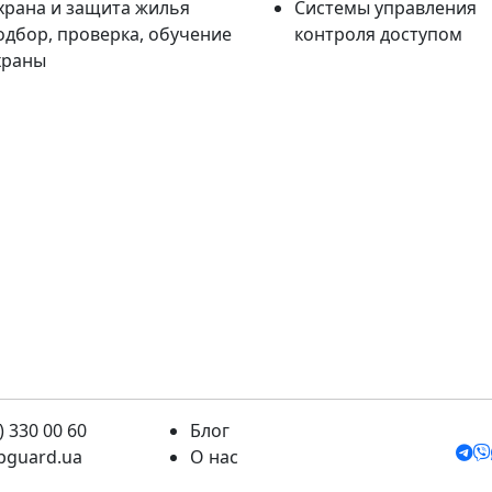
храна и защита жилья
Системы управления
одбор, проверка, обучение
контроля доступом
храны
) 330 00 60
Блог
pguard.ua
О нас