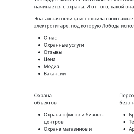
начинается с охраны. И от того, какой он
Эпатажная певица исполнила свои самые п
электрогитаре, под которую Лобода исп
О нас
Охранные услуги
Отзывы
Цена
Медиа
Вакансии
Охрана
Персо
объектов
безоп
Охрана офисов и бизнес-
Б
центров
Т
Охрана магазинов и
А