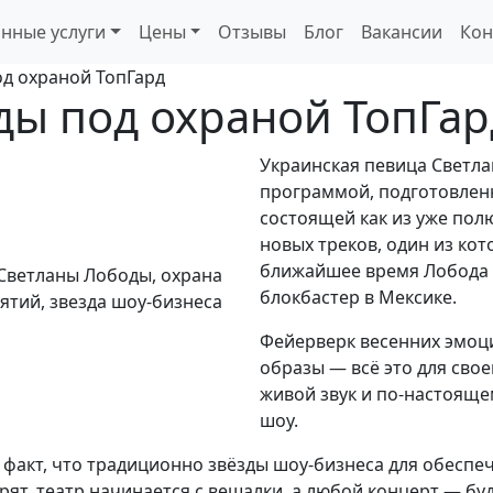
нные услуги
Цены
Отзывы
Блог
Вакансии
Кон
д охраной ТопГард
ды под охраной ТопГар
Украинская певица Светла
программой, подготовленн
состоящей как из уже пол
новых треков, один из кот
ближайшее время Лобода 
блокбастер в Мексике.
Фейерверк весенних эмоци
образы — всё это для свое
живой звук и по-настоящ
шоу.
от факт, что традиционно звёзды шоу-бизнеса для обесп
орят, театр начинается с вешалки, а любой концерт — бу