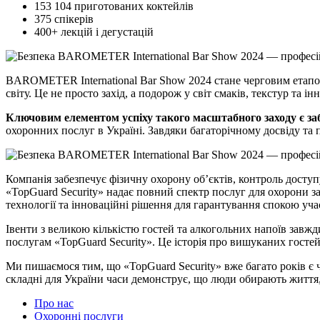
153 104 приготованих коктейлів
375 спікерів
400+ лекцій і дегустацій
BAROMETER International Bar Show 2024 стане черговим етапом у
світу. Це не просто захід, а подорож у світ смаків, текстур та ін
Ключовим елементом успіху такого масштабного заходу є за
охоронних послуг в Україні. Завдяки багаторічному досвіду та п
Компанія забезпечує фізичну охорону об’єктів, контроль досту
«TopGuard Security» надає повний спектр послуг для охорони з
технології та інноваційні рішення для гарантування спокою учас
Івенти з великою кількістю гостей та алкогольних напоїв за
послугам «TopGuard Security». Це історія про вишуканих гостей,
Ми пишаємося тим, що «TopGuard Security» вже багато років є ча
складні для України часи демонструє, що люди обирають життя, 
Про нас
Охоронні послуги