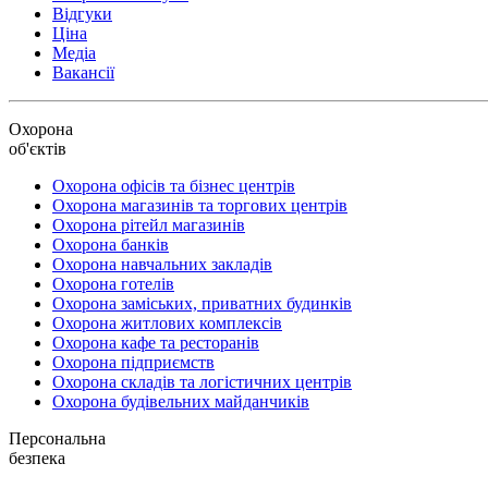
Відгуки
Ціна
Медіа
Вакансії
Охорона
об'єктів
Охорона офісів та бізнес центрів
Охорона магазинів та торгових центрів
Охорона рітейл магазинів
Охорона банків
Охорона навчальних закладів
Охорона готелів
Охорона заміських, приватних будинків
Охорона житлових комплексів
Охорона кафе та ресторанів
Охорона підприємств
Охорона складів та логістичних центрів
Охорона будівельних майданчиків
Персональна
безпека