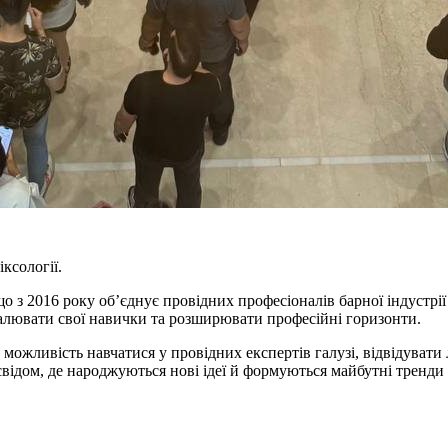
іксології.
2016 року об’єднує провідних професіоналів барної індустрії та е
налювати свої навички та розширювати професійні горизонти.
ивість навчатися у провідних експертів галузі, відвідувати лек
відом, де народжуються нові ідеї й формуються майбутні тренди 