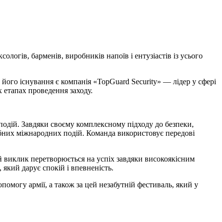
логів, барменів, виробників напоїв і ентузіастів із усього
о існування є компанія «TopGuard Security» — лідер у сфері
х етапах проведення заходу.
 подій. Завдяки своєму комплексному підходу до безпеки,
абних міжнародних подій. Команда використовує передові
 виклик перетворюється на успіх завдяки високоякісним
 який дарує спокій і впевненість.
опомогу армії, а також за цей незабутній фестиваль, який у