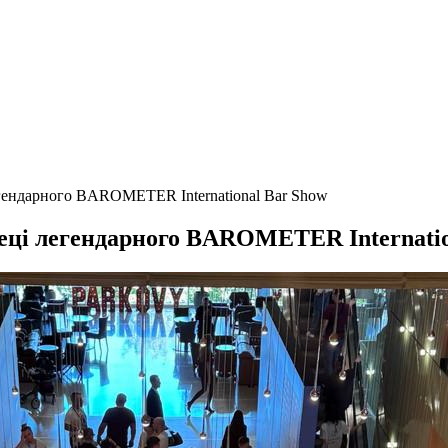
егендарного BAROMETER International Bar Show
еці легендарного BAROMETER Internatio