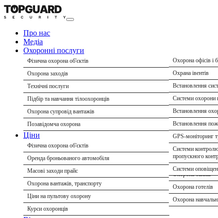
Про нас
Медіа
Охоронні послуги
Охорона офісів і б
Фізична охорона об'єктів
Охорона магазинів
Охрана івентів
Охорона заходів
Охорона ритейл м
Охорона делегаці
Встановлення сис
Технічні послуги
Охорона складів і
Охорона конферен
Системи охорони 
Підбір та навчання тілоохоронців
Охорона підприєм
Послуги охорони 
Встановлення охор
Охорона супровід вантажів
Охорона будмайда
Охорона спортивн
Встановлення поже
Позавідомча охорона
Ціни
Охорона житлових
Парамедичний суп
GPS-моніторинг т
Фізична охорона об'єктів
Охорона заміських
Системи контролю
пропускного конт
Оренда броньованого автомобіля
Охорона кафе та р
Системи оповіщен
Масові заходи прайс
Охорона банків
Охорона вантажів, транспорту
Охорона готелів
Ціни на пультову охорону
Охорона навчальн
Курси охоронців