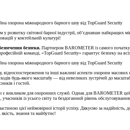
 розвитку світової барної індустрії, об’єднавши найкращих міксо
новацій у коктейльній культурі!
безпечення безпеки.
Партнером BAROMETER із самого початку йог
рофесійній команді, «TopGuard Security» гарантує безпеку на всі
пу, відеоспостереження та інші важливі аспекти охорони масових
аходів будь-якого масштабу — від невеликих зустрічей до масшт
ників і гостей.
вжди є викликом для охоронних служб. Однак для BAROMETER цей
 учасників із усього світу та бездоганний рівень обслуговування,
стиною цієї неймовірної історії успіху. Дякуємо за надійність, д
якість, знання та майбутнє!