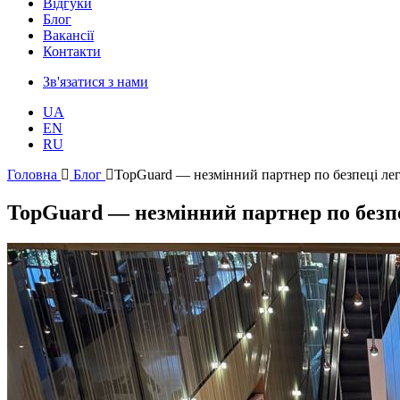
Відгуки
Блог
Ваканcії
Контакти
Зв'язатися з нами
UA
EN
RU
Головна
Блог
TopGuard — незмінний партнер по безпеці л
TopGuard — незмінний партнер по безп