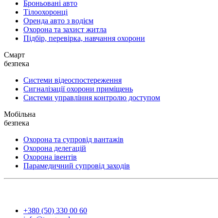
Броньовані авто
Тілоохоронці
Оренда авто з водієм
Охорона та захист житла
Підбір, перевірка, навчання охорони
Смарт
безпека
Системи відеоспостереження
Сигналізації охорони приміщень
Системи управління контролю доступом
Мобільна
безпека
Охорона та супровід вантажів
Охорона делегацій
Охорона івентів
Парамедичний супровід заходів
+380 (50) 330 00 60