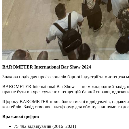
BAROMETER International Bar Show 2024
Знакова подія для професіоналів барної індустрії та мистецтва м
BAROMETER International Bar Show — це міжнародний захід, що з 
прагне бути в курсі сучасних тенденцій барної справи, вдоско
Щороку BAROMETER приваблює тисячі відвідувачів, надаючи можл
коктейлів. Захід створює платформу для обміну знаннями та дос
Вражаючі цифри:
75 492 відвідувачів (2016–2021)