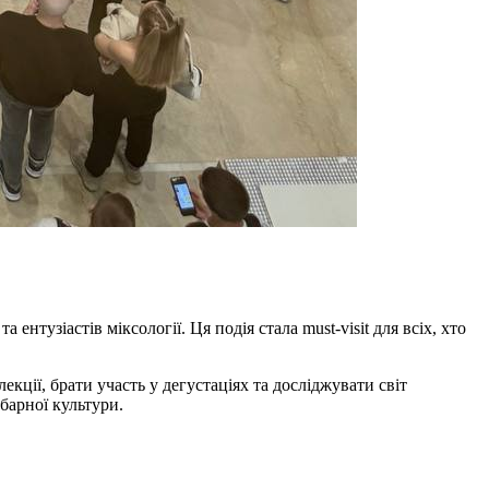
нтузіастів міксології. Ця подія стала must-visit для всіх, хто
ції, брати участь у дегустаціях та досліджувати світ
барної культури.