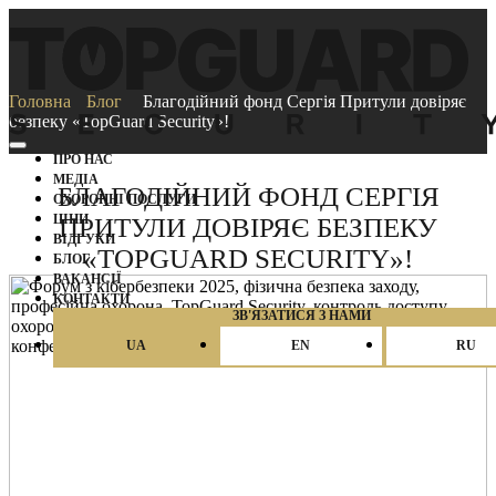
Головна
Блог
Благодійний фонд Сергія Притули довіряє
безпеку «TopGuard Security»!
ПРО НАС
МЕДІА
БЛАГОДІЙНИЙ ФОНД СЕРГІЯ
ОХОРОННІ ПОСЛУГИ
ЦІНИ
ПРИТУЛИ ДОВІРЯЄ БЕЗПЕКУ
ВІДГУКИ
«TOPGUARD SECURITY»!
БЛОГ
ВАКАНCІЇ
КОНТАКТИ
ЗВ'ЯЗАТИСЯ З НАМИ
UA
EN
RU