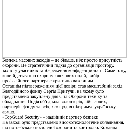
Безпека масових заходів – це більше, ніж просто присутність
охорони. Це стратегічний підхід до організації простору,
захисту учасників та збереження конфіденційності. Саме тому,
коли йдеться про охорону ключових подій, вибір
професійного партнера є критично важливим.
Останнім підтвердженням цієї довіри став масштабний захід
Благодійного фонду Сергія Притули, на якому було
представлено закуплену для Сил Оборони техніку та
обладнання. Подія об’єднала волонтерів, військових,
партнерів фонду та всіх, хто щодня підтримує українську
армію.
«TopGuard Security» – надійний партнер безпеки
На заході було представлено високотехнологічне обладнання,
що потребувало посиленої охорони та контролю. Команда