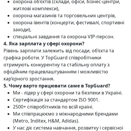
охорона об’єктів (склади, офіси, бізнес-центри,
житлові комплекси),
охорона магазинів та торговельних центрів,
охорона івентів (концерти, фестивалі, спортивні
заходи),
спеціальні завдання та охорона VIP-персон.
4. Яка зарплата у сфері охорони?
Рівень зарплати залежить від посади, об’єкта та
графіка роботи. У TopGuard співробітники
отримують конкурентну та стабільну оплату з
офіційним працевлаштуванням і можливістю
кар’єрного зростання.
5. Чому варто працювати саме в TopGuard?
Ми - лідер у сфері охорони та безпеки в Україні.
Сертифікація за стандартом ISO 9001.
2500+ співробітників по всій країні.
Ми співпрацюємо з міжнародними брендами
(Metro, Inditex, H&M, Adidas).
У нас діє система навчання, розвитку і сервісної