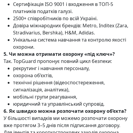
Сертифікація ISO 9001 і входження в ТОП-5
платників податків галузі.
2500+ співробітників по всій Україні.
Довіра міжнародних брендів: Metro, Inditex (Zara,
Stradivarius, Bershka), H&M, Adidas.
Унікальна система навчання та контролю якості
охорони.
5. Чи можна отримати охорону «під ключ»?
Так. TopGuard пропонує повний цикл безпеки:
рекрутинг і навчання персоналу,
охорона об’єктів,
технічні рішення (відеоспостереження,
сигналізація, аналітика),
мобільні групи реагування,
юридичний та управлінський супровід.
6. Як швидко можна розпочати охорону об’єкта?
У більшості випадків ми можемо розпочати охорону
вже протягом 3–5 днів після підписання договору.
Для івентів та короткострокових заходів охорона