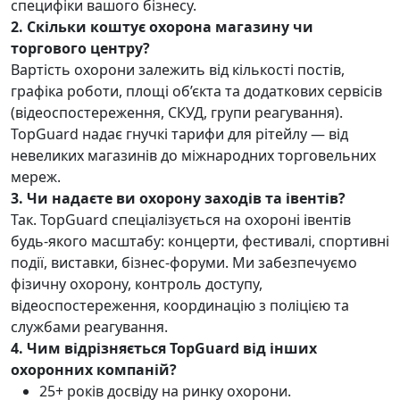
специфіки вашого бізнесу.
2. Скільки коштує охорона магазину чи
торгового центру?
Вартість охорони залежить від кількості постів,
графіка роботи, площі об’єкта та додаткових сервісів
(відеоспостереження, СКУД, групи реагування).
TopGuard надає гнучкі тарифи для рітейлу — від
невеликих магазинів до міжнародних торговельних
мереж.
3. Чи надаєте ви охорону заходів та івентів?
Так. TopGuard спеціалізується на охороні івентів
будь-якого масштабу: концерти, фестивалі, спортивні
події, виставки, бізнес-форуми.
Ми забезпечуємо
фізичну охорону, контроль доступу,
відеоспостереження, координацію з поліцією та
службами реагування.
4. Чим відрізняється TopGuard від інших
охоронних компаній?
25+ років досвіду на ринку охорони.