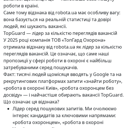
роботи в країні.
Саме тому відзнака від robota.ua має особливу вагу:
вона базується на реальній статистиці та довірі
людей, які шукають вакансії.
TopGuard — лідер за кількістю переглядів вакансій
У 2025 році компанія ТОВ «ТопГард Охорона»
отримала відзнаку від robota.ua як лідер за кількістю
переглядів вакансій.
Це означає, що саме наші
пропозиції у сфері роботи в охороні є найбільш
затребуваними серед пошукачів.
Факт: тисячі людей щомісяця вводять у Google та на
рекрутингових платформах запити «знайти роботу»,
«робота в охороні Київ», «робота охоронцем без
досвіду» — і найчастіше обирають вакансії TopGuard.
Що означає ця відзнака?
Лідер серед пошукових запитів. Ми очолюємо
інтерес кандидатів за ключовими напрямами:
«робота охоронцем», «робота в охороні