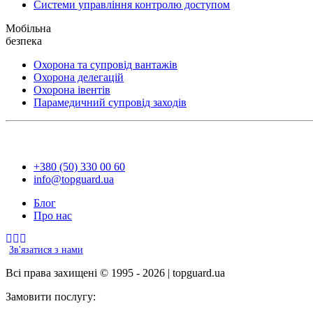
Системи управління контролю доступом
Мобільна
безпека
Охорона та супровід вантажів
Охорона делегацій
Охорона івентів
Парамедичний супровід заходів
+380 (50) 330 00 60
info@topguard.ua
Блог
Про нас
Зв'язатися з нами
Всі права захищені © 1995 - 2026 | topguard.ua
Замовити послугу: