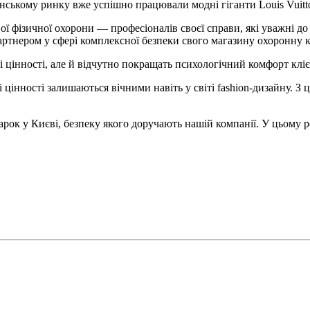
їнському ринку вже успішно працювали модні гіганти Louis Vuitt
ї фізичної охорони — професіоналів своєї справи, які уважні до
 партнером у сфері комплексної безпеки свого магазину охоронну
 цінності, але й відчутно покращать психологічний комфорт кліє
і цінності залишаються вічними навіть у світі fashion-дизайну. 
рок у Києві, безпеку якого доручають нашій компанії. У цьому ро