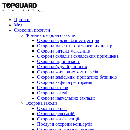
Про нас
Медіа
Охоронні послуги
Фізична охорона об'єктів
Охорона офісів і бізнес-центрів
Охорона магазинів та торгових центрів
Охорона ритейл магазинів
Охорона складів і складських приміщень
Охорона підприємств
Охорона будмайданчиків
Охорона житлових комплексів
Охорона заміських, приватних будинків
Охорона кафе та ресторанів
Охорона банків
Охорона готелів
Охорона навчальних закладів
Охорона заходів
Охрана івентів
Охорона делегацій
Охорона конференцій
Послуги охорони концертів
Охорона спортивних заходів