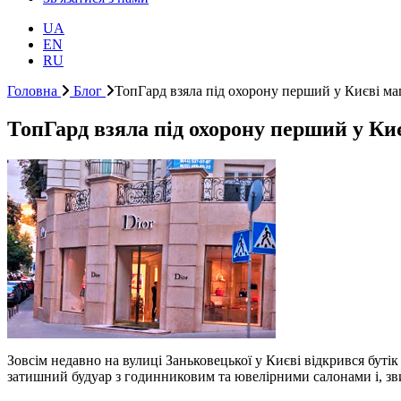
UA
EN
RU
Головна
Блог
ТопГард взяла під охорону перший у Києві маг
ТопГард взяла під охорону перший у Киє
Зовсім недавно на вулиці Заньковецької у Києві відкрився бутік
затишний будуар з годинниковим та ювелірними салонами і, звич