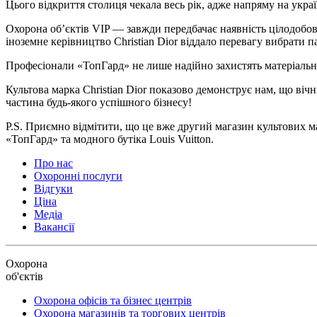
Цього відкриття столиця чекала весь рік, адже напряму на укра
Охорона об’єктів VIP — завжди передбачає наявність цілодобово
іноземне керівництво Christian Dior віддало перевагу вибрати
Професіонали «ТопГард» не лише надійно захистять матеріальні
Культова марка Christian Dior показово демонструє нам, що вічн
частина будь-якого успішного бізнесу!
P.S. Приємно відмітити, що це вже другий магазин культових ма
«ТопГард» та модного бутіка Louis Vuitton.
Про нас
Охоронні послуги
Відгуки
Ціна
Медіа
Вакансії
Охорона
об'єктів
Охорона офісів та бізнес центрів
Охорона магазинів та торгових центрів