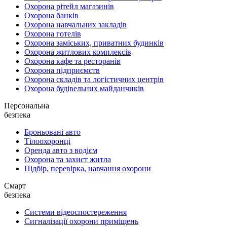
Охорона рітейл магазинів
Охорона банків
Охорона навчальних закладів
Охорона готелів
Охорона заміських, приватних будинків
Охорона житлових комплексів
Охорона кафе та ресторанів
Охорона підприємств
Охорона складів та логістичних центрів
Охорона будівельних майданчиків
Персональна
безпека
Броньовані авто
Тілоохоронці
Оренда авто з водієм
Охорона та захист житла
Підбір, перевірка, навчання охорони
Смарт
безпека
Системи відеоспостереження
Сигналізації охорони приміщень