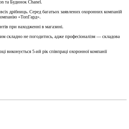
on та Будинок Chanel.
 всіх дрібниць. Серед багатьох заявлених охоронних компаній
 компанію «ТопГард».
нтів при находженні в магазині.
З цим складно не погодитись, адже професіоналізм — складова
ці виконується 5-ий рік співпраці охоронної компанії