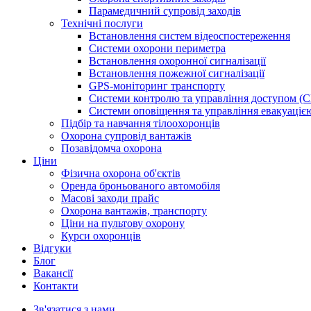
Парамедичний супровід заходів
Технічні послуги
Встановлення систем відеоспостереження
Системи охорони периметра
Встановлення охоронної сигналізації
Встановлення пожежної сигналізації
GPS-моніторинг транспорту
Системи контролю та управління доступом (
Системи оповіщення та управління евакуаці
Підбір та навчання тілоохоронців
Охорона супровід вантажів
Позавідомча охорона
Ціни
Фізична охорона об'єктів
Оренда броньованого автомобіля
Масові заходи прайс
Охорона вантажів, транспорту
Ціни на пультову охорону
Курси охоронців
Відгуки
Блог
Ваканcії
Контакти
Зв'язатися з нами