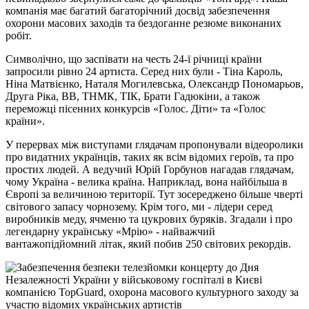
компанія має багатий багаторічний досвід забезпечення
охорони масових заходів та бездоганне резюме виконаних
робіт.
Символічно, що заспівати на честь 24-ї річниці країни
запросили рівно 24 артиста. Серед них були - Тіна Кароль,
Ніна Матвієнко, Наталя Могилевська, Олександр Пономарьов,
Друга Ріка, ВВ, ТНМК, ТІК, Брати Гадюкіни, а також
переможці пісенних конкурсів «Голос. Діти» та «Голос
країни».
У перервах між виступами глядачам пропонували відеоролики
про видатних українців, таких як всім відомих героїв, та про
простих людей. А ведучий Юрій Горбунов нагадав глядачам,
чому Україна - велика країна. Наприклад, вона найбільша в
Європі за величиною території. Тут зосереджено більше чверті
світового запасу чорнозему. Крім того, ми - лідери серед
виробників меду, ячменю та цукрових буряків. Згадали і про
легендарну українську «Мрію» - найважчий
вантажопідйомний літак, який побив 250 світових рекордів.