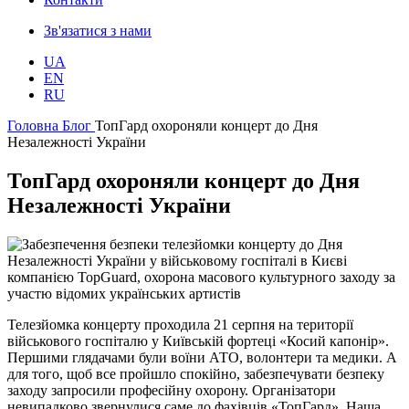
Зв'язатися з нами
UA
EN
RU
Головна
Блог
ТопГард охороняли концерт до Дня
Незалежності України
ТопГард охороняли концерт до Дня
Незалежності України
Телезйомка концерту проходила 21 серпня на території
військового госпіталю у Київській фортеці «Косий капонір».
Першими глядачами були воїни АТО, волонтери та медики. А
для того, щоб все пройшло спокійно, забезпечувати безпеку
заходу запросили професійну охорону. Організатори
невипадково звернулися саме до фахівців «ТопГард». Наша