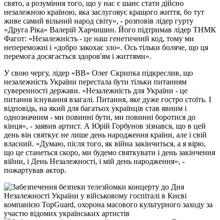
свято, а розуміння того, що у нас є шанс стати дійсно
незалежною країною, яка заслуговує кращого життя, бо тут
живе самий вільний народ світу», - розповів лідер гурту
«Друга Ріка» Валерій Харчишин. Його підтримав лідер ТНМК
Фагот: «Незалежність - це наш генетичний код, тому ми
непереможні і «добро закохає зло». Ось тільки боляче, що ця
перемога досягається здоров'ям і життями».
У свою чергу, лідер «ВВ» Олег Скрипка підкреслив, що
незалежність України перестала бути тільки питанням
суверенності держави. «Незалежність для України - це
питання існування взагалі. Питання, яке дуже гостро стоїть. І
відповідь, на який для багатьох українців став явним і
однозначним - ми повинні бути, ми повинні боротися до
кінця», - заявив артист. А Юрій Горбунов зізнався, що в цей
день він святкує не лише день народження країни, але і свій
власний. «Думаю, після того, як війна закінчиться, а я вірю,
що це станеться скоро, ми будемо святкувати і день закінчення
війни, і День Незалежності, і мій день народження», -
пожартував актор.