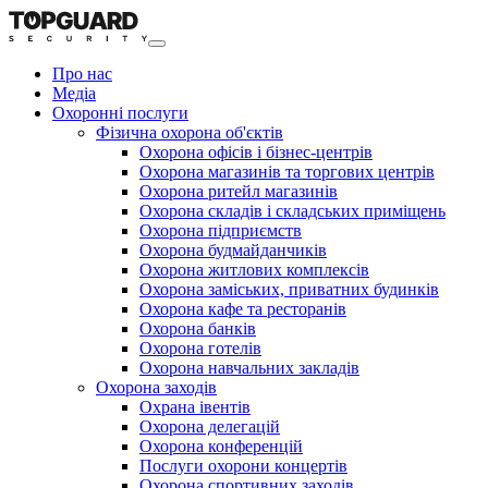
Про нас
Медіа
Охоронні послуги
Фізична охорона об'єктів
Охорона офісів і бізнес-центрів
Охорона магазинів та торгових центрів
Охорона ритейл магазинів
Охорона складів і складських приміщень
Охорона підприємств
Охорона будмайданчиків
Охорона житлових комплексів
Охорона заміських, приватних будинків
Охорона кафе та ресторанів
Охорона банків
Охорона готелів
Охорона навчальних закладів
Охорона заходів
Охрана івентів
Охорона делегацій
Охорона конференцій
Послуги охорони концертів
Охорона спортивних заходів