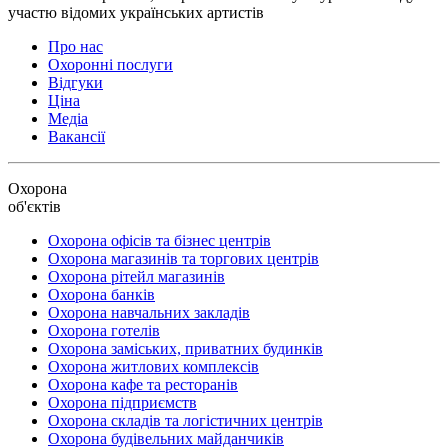
Про нас
Охоронні послуги
Відгуки
Ціна
Медіа
Вакансії
Охорона
об'єктів
Охорона офісів та бізнес центрів
Охорона магазинів та торгових центрів
Охорона рітейл магазинів
Охорона банків
Охорона навчальних закладів
Охорона готелів
Охорона заміських, приватних будинків
Охорона житлових комплексів
Охорона кафе та ресторанів
Охорона підприємств
Охорона складів та логістичних центрів
Охорона будівельних майданчиків