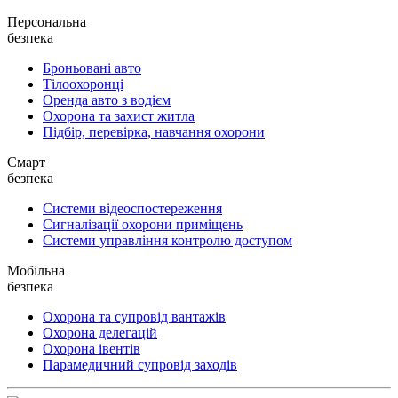
Персональна
безпека
Броньовані авто
Тілоохоронці
Оренда авто з водієм
Охорона та захист житла
Підбір, перевірка, навчання охорони
Смарт
безпека
Системи відеоспостереження
Сигналізації охорони приміщень
Системи управління контролю доступом
Мобільна
безпека
Охорона та супровід вантажів
Охорона делегацій
Охорона івентів
Парамедичний супровід заходів