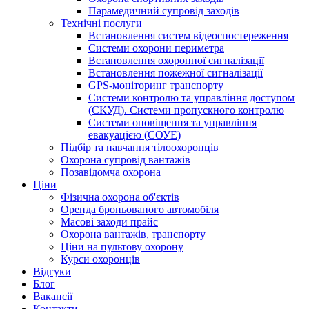
Парамедичний супровід заходів
Технічні послуги
Встановлення систем відеоспостереження
Системи охорони периметра
Встановлення охоронної сигналізації
Встановлення пожежної сигналізації
GPS-моніторинг транспорту
Системи контролю та управління доступом
(СКУД). Системи пропускного контролю
Системи оповіщення та управління
евакуацією (СОУЕ)
Підбір та навчання тілоохоронців
Охорона супровід вантажів
Позавідомча охорона
Ціни
Фізична охорона об'єктів
Оренда броньованого автомобіля
Масові заходи прайс
Охорона вантажів, транспорту
Ціни на пультову охорону
Курси охоронців
Відгуки
Блог
Ваканcії
Контакти