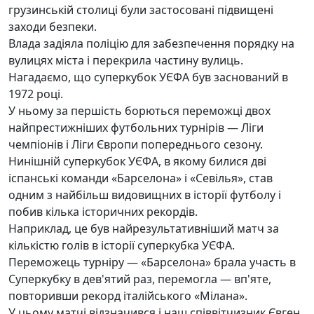
грузинській столиці були застосовані підвищені
заходи безпеки.
Влада задіяла поліцію для забезпечення порядку на
вулицях міста і перекрила частину вулиць.
Нагадаємо, що суперкубок УЄФА був заснований в
1972 році.
У ньому за першість борються переможці двох
найпрестижніших футбольних турнірів — Ліги
чемпіонів і Ліги Європи попереднього сезону.
Нинішній суперкубок УЄФА, в якому билися дві
іспанські команди «Барселона» і «Севілья», став
одним з найбільш видовищних в історії футболу і
побив кілька історичних рекордів.
Наприклад, це був найрезультативніший матч за
кількістю голів в історії суперкубка УЄФА.
Переможець турніру — «Барселона» брала участь в
Суперкубку в дев'ятий раз, перемогла — вп'яте,
повторивши рекорд італійського «Мілана».
У цьому матчі відзначився і наш співвітчизник Євген