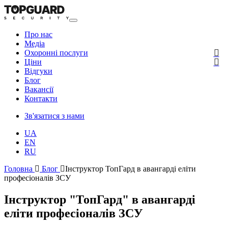
Про нас
Медіа
Охоронні послуги
Ціни
Відгуки
Блог
Ваканcії
Контакти
Зв'язатися з нами
UA
EN
RU
Головна
Блог
Інструктор ТопГард в авангарді еліти
професіоналів ЗСУ
Інструктор "ТопГард" в авангарді
еліти професіоналів ЗСУ