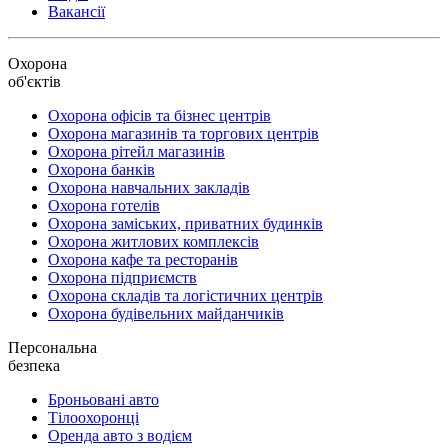
Вакансії
Охорона
об'єктів
Охорона офісів та бізнес центрів
Охорона магазинів та торгових центрів
Охорона рітейл магазинів
Охорона банків
Охорона навчальних закладів
Охорона готелів
Охорона заміських, приватних будинків
Охорона житлових комплексів
Охорона кафе та ресторанів
Охорона підприємств
Охорона складів та логістичних центрів
Охорона будівельних майданчиків
Персональна
безпека
Броньовані авто
Тілоохоронці
Оренда авто з водієм