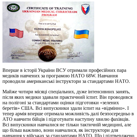
Вперше в історії України ВСУ отримали професійних пара
медиків навчених за програмою НАТО 68W. Навчання
проводили американські інструктори за стандартами НАТО.
Майже чотири місяці спеціальних, дуже інтенсивних занять,
після яких медики здавали практичний іспит. Він проводився
на полігоні за стандартами оцінки підготовки «зелених
беретів» США. Всі випускники здали іспит на «відмінно». І
тепер армія вперше отримала можливість далі безпосередньо в
АТО навчити бійців і підготувати наступну хвилю фахівців.
Всі випускники навчалися не тільки тактичній медицині, але
що більш важливо, вони навчалися, як інструктори для
навчання у військах за стандартами НАТО. Що і підтверджено