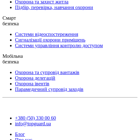
Охорона та захист житла
Підбір, перевірка, навчання охорони
Смарт
безпека
Системи відеоспостереження
Сигналізації охорони приміщень
Системи управління контролю доступом
Мобільна
безпека
Охорона та супровід вантажів
Охорона делегацій
Охорона івентів
Парамедичний супровід заходів
+380 (50) 330 00 60
info@topguard.ua
Блог
Про нас