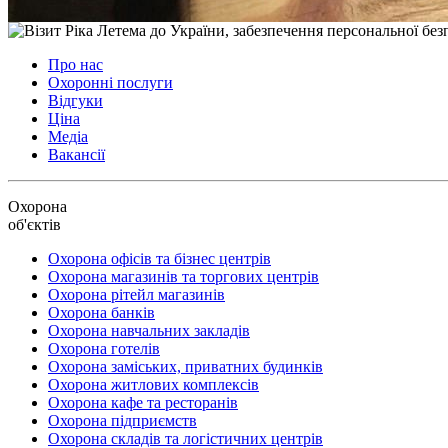
Про нас
Охоронні послуги
Відгуки
Ціна
Медіа
Вакансії
Охорона
об'єктів
Охорона офісів та бізнес центрів
Охорона магазинів та торгових центрів
Охорона рітейл магазинів
Охорона банків
Охорона навчальних закладів
Охорона готелів
Охорона заміських, приватних будинків
Охорона житлових комплексів
Охорона кафе та ресторанів
Охорона підприємств
Охорона складів та логістичних центрів