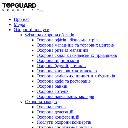
Про нас
Медіа
Охоронні послуги
Фізична охорона об'єктів
Охорона офісів і бізнес-центрів
Охорона магазинів та торгових центрів
Охорона ритейл магазинів
Охорона складів і складських приміщень
Охорона підприємств
Охорона будмайданчиків
Охорона житлових комплексів
Охорона заміських, приватних будинків
Охорона кафе та ресторанів
Охорона банків
Охорона готелів
Охорона навчальних закладів
Охорона заходів
Охрана івентів
Охорона делегацій
Охорона конференцій
Послуги охорони концертів
Охорона спортивних заходів