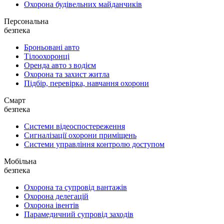
Охорона будівельних майданчиків
Персональна
безпека
Броньовані авто
Тілоохоронці
Оренда авто з водієм
Охорона та захист житла
Підбір, перевірка, навчання охорони
Смарт
безпека
Системи відеоспостереження
Сигналізації охорони приміщень
Системи управління контролю доступом
Мобільна
безпека
Охорона та супровід вантажів
Охорона делегацій
Охорона івентів
Парамедичний супровід заходів