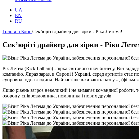
UA
EN
RU
Головна
Блог
Сек’юріті драйвер для зірки - Ріка Летема!
Сек’юріті драйвер для зірки - Ріка Лете
Рік Летем (Rick Latham) - зірка світового шоу бізнесу. Він ві
компанію. Якраз зараз, в Європі і Україні, серед артистів стає
супроводі одна людина. Найчастіше вживають назву - , (фільм «
Якщо рівень загроз невеликий і не вимагає командної роботи, 
охорону, співрозмовника, помічника і нових друзів.