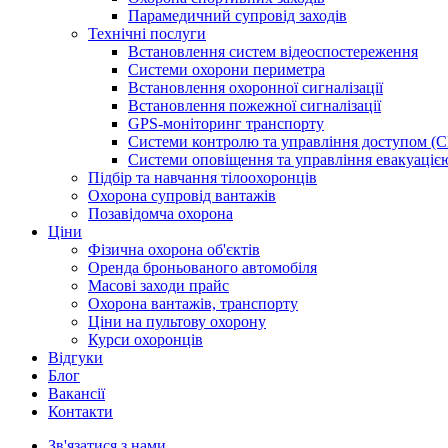
Парамедичний супровід заходів
Технічні послуги
Встановлення систем відеоспостереження
Системи охорони периметра
Встановлення охоронної сигналізації
Встановлення пожежної сигналізації
GPS-моніторинг транспорту
Системи контролю та управління доступом (
Системи оповіщення та управління евакуаці
Підбір та навчання тілоохоронців
Охорона супровід вантажів
Позавідомча охорона
Ціни
Фізична охорона об'єктів
Оренда броньованого автомобіля
Масові заходи прайс
Охорона вантажів, транспорту
Ціни на пультову охорону
Курси охоронців
Відгуки
Блог
Ваканcії
Контакти
Зв'язатися з нами