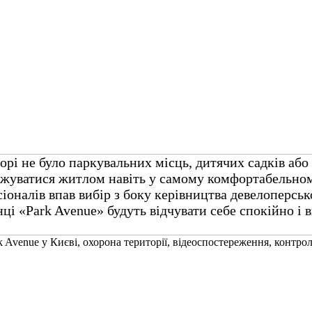
орі не було паркувальних місць, дитячих садків або
оджуватися житлом навіть у самому комфортабельно
налів впав вибір з боку керівництва девелоперсько
і «Park Avenue» будуть відчувати себе спокійно і