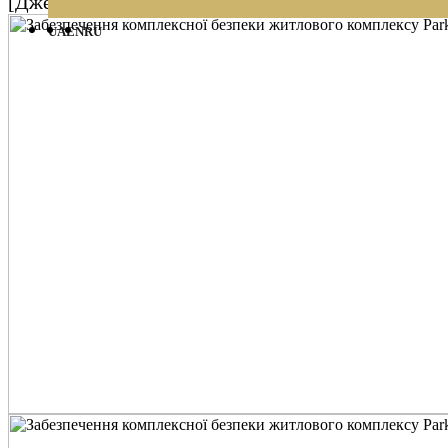
[Джерело: Park Avenue] https://parkavenuevip.com.u
UA
EN
RU