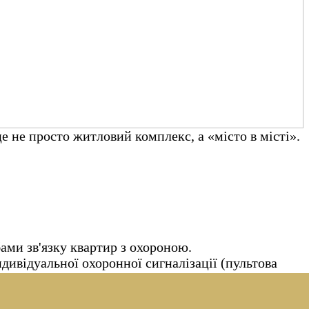
 не просто житловий комплекс, а «місто в місті».
ми зв'язку квартир з охороною.
ивідуальної охоронної сигналізації (пультова
ем охоронної компанії ТопГард.