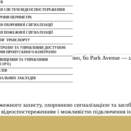
ЗИНІВ ТА ТОРГОВИХ ЦЕНТРІВ
ІВ
ЕЙЛ МАГАЗИНІВ
ЕГАЦІЙ
Я СИСТЕМ ВІДЕОСПОСТЕРЕЖЕННЯ
АДІВ І СКЛАДСЬКИХ ПРИМІЩЕНЬ
ФЕРЕНЦІЙ
РОНИ ПЕРИМЕТРА
ПРИЄМСТВ
РОНИ КОНЦЕРТІВ
Я ОХОРОННОЇ СИГНАЛІЗАЦІЇ
МАЙДАНЧИКІВ
РТИВНИХ ЗАХОДІВ
Я ПОЖЕЖНОЇ СИГНАЛІЗАЦІЇ
ЛОВИХ КОМПЛЕКСІВ
Й СУПРОВІД ЗАХОДІВ
ИНГ ТРАНСПОРТУ
СЬКИХ, ПРИВАТНИХ БУДИНКІВ
ТРОЛЮ ТА УПРАВЛІННЯ ДОСТУПОМ
ТЕМИ ПРОПУСКНОГО КОНТРОЛЮ
 ТА РЕСТОРАНІВ
тавиться особливо педантично, бо Park Avenue — це
ВІЩЕННЯ ТА УПРАВЛІННЯ
КІВ
СОУЕ)
ЕЛІВ
ЧАЛЬНИХ ЗАКЛАДІВ
жного захисту, охоронною сигналізацією та засоба
 відеоспостереженням і можливістю підключення інд
іонарними постами при входах в комплекс і патрул