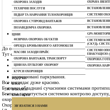
ОХОРОНА МАГА
ОХРАНА ІВЕНТ
ОХОРОНА ЗАХОДІВ
ОХОРОНА РИТ
ОХОРОНА ДЕЛ
ВСТАНОВЛЕНН
ТЕХНІЧНІ ПОСЛУГИ
ОХОРОНА СКЛ
ОХОРОНА КОН
СИСТЕМИ ОХО
ПІДБІР ТА НАВЧАННЯ ТІЛООХОРОНЦІВ
ОХОРОНА ПІД
ПОСЛУГИ ОХО
ВСТАНОВЛЕНН
ОХОРОНА СУПРОВІД ВАНТАЖІВ
ОХОРОНА БУД
ОХОРОНА СПО
ВСТАНОВЛЕНН
ПОЗАВІДОМЧА ОХОРОНА
ОХОРОНА ЖИТ
ПАРАМЕДИЧНИ
GPS-МОНІТОР
ЦІНИ
ФІЗИЧНА ОХОРОНА ОБ'ЄКТІВ
ОХОРОНА ЗАМІ
СИСТЕМИ КОН
(СКУД). СИС
ОРЕНДА БРОНЬОВАНОГО АВТОМОБІЛЯ
ОХОРОНА КАФЕ
До охорони такого житлового комплексу компанія с
СИСТЕМИ ОПО
МАСОВІ ЗАХОДИ ПРАЙС
ОХОРОНА БАН
Тут є все, необхідне для життя:
ЕВАКУАЦІЄЮ (
ОХОРОНА ВАНТАЖІВ, ТРАНСПОРТУ
розвинена інфраструктура;
ОХОРОНА ГОТ
територія, яка захищена з усіх боків;
ЦІНИ НА ПУЛЬТОВУ ОХОРОНУ
ОХОРОНА НАВ
дитячі майданчики;
КУРСИ ОХОРОНЦІВ
охоронювані паркування.
ВІДГУКИ
Все виглядає дуже красиво.
БЛОГ
Будинки обладнані сучасними системами протипоже
ВАКАНCІЇ
Безпека гарантується системою контролю доступу,
КОНТАКТИ
охорона).
Охорона представлена оперативними постами, стац
ЗВ'ЯЗАТИСЯ З НАМИ