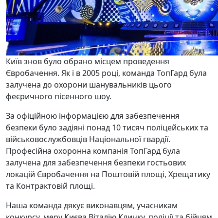
Київ знов було обрано місцем проведення
Євробачення. Як і в 2005 році, команда ТопГард була
залучена до охорони шанувальників цього
феєричного пісенного шоу.
За офіційною інформацією для забезпечення
безпеки було задіяні понад 10 тисяч поліцейських та
військовослужбовців Національної гвардії.
Професійна охоронна компанія ТопГард була
залучена для забезпечення безпеки гостьових
локацій Євробачення на Поштовій площі, Хрещатику
та Контрактовій площі.
Наша команда дякує виконавцям, учасникам
конкурсу, меру Києва Віталію Кличку, поліції та бійцям