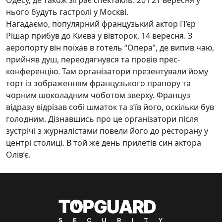
Одесу, де також зіграє спектакль. 20 і 21 вересня у
нього будуть гастролі у Москві.
Нагадаємо, популярний французький актор П’єр
Рішар прибув до Києва у вівторок, 14 вересня. З
аеропорту він поїхав в готель “Опера”, де випив чаю,
прийняв душ, переодягнувся та провів прес-
конференцію. Там організатори презентували йому
торт із зображенням французького прапору та
чорним шоколадним чоботом зверху. Француз
відразу відрізав собі шматок та з’їв його, оскільки був
голодним. Дізнавшись про це організатори після
зустрічі з журналістами повели його до ресторану у
центрі столиці. В той же день прилетів син актора
Олів’є.