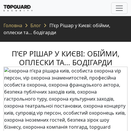
Головна
Блог
П’єр Рішар у Києві: обійми,
оплески та… бодігарди
П’ЄР РІШАР У КИЄВІ: ОБІЙМИ,
ОПЛЕСКИ ТА… БОДІГАРДИ