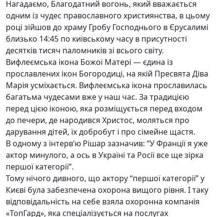
Нагадаємо, Благодатний вогонь, який вважається
одним із чудес православного християнства, в цьому
році зійшов до храму Гробу Господнього в Єрусалимі
близько 14:45 по київському часу в присутності
десятків тисяч паломників зі всього світу.
Вифлеємська ікона Божої Матері — єдина із
прославлених ікон Богородиці, на якій Пресвята Діва
Марія усміхається. Вифлеємська ікона прославилась
багатьма чудесами вже у наш час. За традицією
перед цією іконою, яка розміщується перед входом
до печери, де народився Христос, моляться про
дарування дітей, їх добробут і про сімейне щастя.
В одному з інтерв’ю Рішар зазначив: “У Франції я уже
актор минулого, а ось в Україні та Росії все ще зірка
першої категорії”.
Тому нічого дивного, що актору “першої категорії” у
Києві була забезпечена охорона вищого рівня. І таку
відповідальність на себе взяла охоронна компанія
«ТопГард», яка спеціалізується на послугах