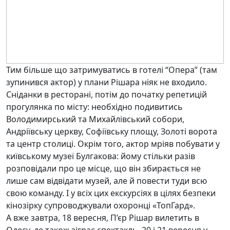
Тим більше що затримуватись в готелі “Опера” (там
зупинився актор) у плани Рішара ніяк не входило.
Сніданки в ресторані, потім до початку репетицій
прогулянка по місту: необхідно подивитись
Володимирський та Михайлівський собори,
Андріївську церкву, Софіївську площу, Золоті ворота
та центр столиці. Окрім того, актор мріяв побувати у
київському музеї Булгакова: йому стільки разів
розповідали про це місце, що він збирається не
лише сам відвідати музей, але й повести туди всю
свою команду. І у всіх цих екскурсіях в цілях безпеки
кінозірку супроводжували охоронці «ТопГард».
А вже завтра, 18 вересня, П’єр Рішар вилетить в