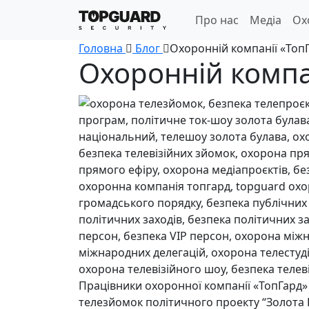
Про нас
Медіа
Ох
Головна
Блог
Охоронній компанії «ТопГ
Охоронній компан
Працівники охоронної компанії «ТопГард» 
телезйомок політичного проекту “Золота Бу