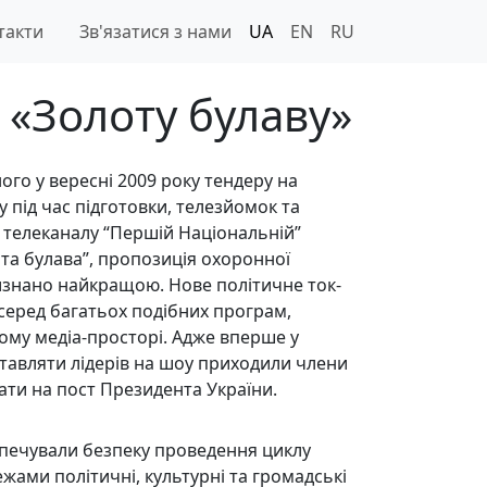
такти
Зв'язатися з нами
UA
EN
RU
 «Золоту булаву»
го у вересні 2009 року тендеру на
 під час підготовки, телезйомок та
і телеканалу “Першій Національній”
та булава”, пропозиція охоронної
визнано найкращою. Нове політичне ток-
 серед багатьох подібних програм,
ому медіа-просторі. Адже вперше у
тавляти лідерів на шоу приходили члени
дати на пост Президента України.
езпечували безпеку проведення циклу
ежами політичні, культурні та громадські