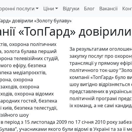
оронні послуги
Ціни
Відгуки
Блог
Ваканcії
Кон
ард» довірили «Золоту булаву»
ії «ТопГард» довірили
За результатами оголошено
закупку послуг про охорону
трансляції у прямому ефір
політичного ток-шоу “Золо
компанії «ТопГард» було 
шоу вигідно відрізняється
представлених в українськ
політичній програмі предс
їх команд, а не самі канди
в період з 15 листопада 2009 по 17 січня 2010 року заб
лава”, учасниками якого були відомі в Україні та за її м