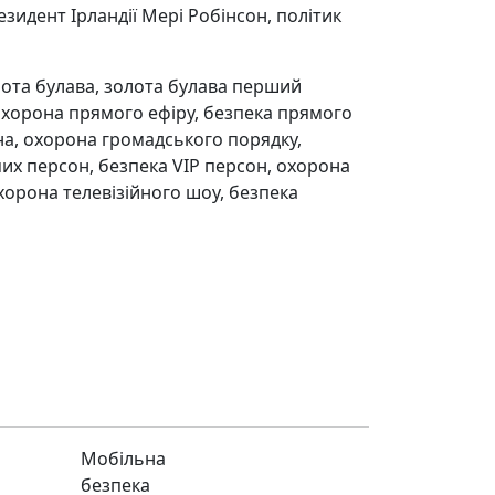
идент Ірландії Мері Робінсон, політик
Мобільна
безпека