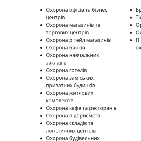
Охорона офісів та бізнес
Б
центрів
Т
Охорона магазинів та
Ор
торгових центрів
О
Охорона рітейл магазинів
Пі
Охорона банків
о
Охорона навчальних
закладів
Охорона готелів
Охорона заміських,
приватних будинків
Охорона житлових
комплексів
Охорона кафе та ресторанів
Охорона підприємств
Охорона складів та
логістичних центрів
Охорона будівельних