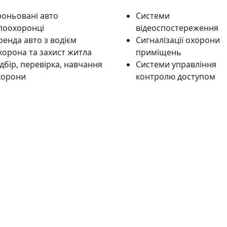
роньовані авто
Системи
ілоохоронці
відеоспостереження
енда авто з водієм
Сигналізації охорони
хорона та захист житла
приміщень
дбір, перевірка, навчання
Системи управління
хорони
контролю доступом