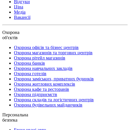
Відгуки
Ціна
Медіа
Вакансії
Охорона
об'єктів
Охорона офісів та бізнес центрів
Охорона магазинів та торгових центрів
Охорона рітейл магазинів
Охорона банків
Охорона навчальних закладів
Охорона готелів
Охорона заміських, приватних будинків
Охорона житлових комплексів
Охорона кафе та ресторанів
Охорона підприємств
Охорона складів та логістичних центрів
Охорона будівельних майданчиків
Персональна
безпека
Броньовані авто