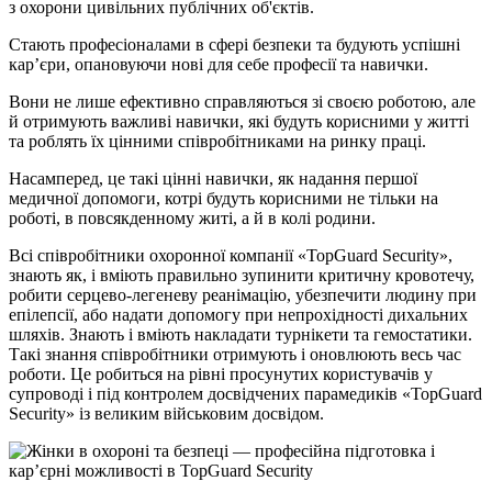
з охорони цивільних публічних об'єктів.
Стають професіоналами в сфері безпеки та будують успішні
карʼєри, опановуючи нові для себе професії та навички.
Вони не лише ефективно справляються зі своєю роботою, але
й отримують важливі навички, які будуть корисними у житті
та роблять їх цінними співробітниками на ринку праці.
Насамперед, це такі цінні навички, як надання першої
медичної допомоги, котрі будуть корисними не тільки на
роботі, в повсякденному житі, а й в колі родини.
Всі співробітники охоронної компанії «TopGuard Security»,
знають як, і вміють правильно зупинити критичну кровотечу,
робити серцево-легеневу реанімацію, убезпечити людину при
епілепсії, або надати допомогу при непрохідності дихальних
шляхів. Знають і вміють накладати турнікети та гемостатики.
Такі знання співробітники отримують і оновлюють весь час
роботи. Це робиться на рівні просунутих користувачів у
супроводі і під контролем досвідчених парамедиків «TopGuard
Security» із великим військовим досвідом.