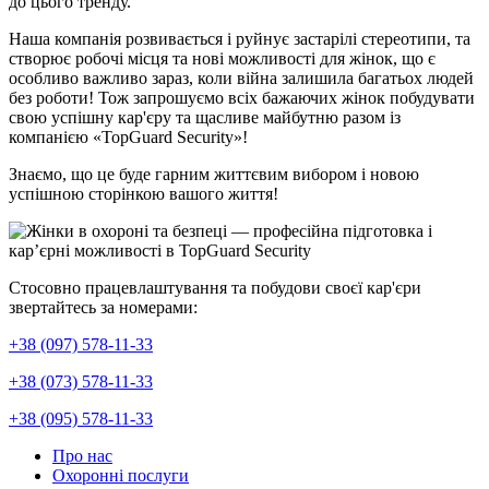
до цього тренду.
Наша компанія розвивається і руйнує застарілі стереотипи, та
створює робочі місця та нові можливості для жінок, що є
особливо важливо зараз, коли війна залишила багатьох людей
без роботи! Тож запрошуємо всіх бажаючих жінок побудувати
свою успішну кар'єру та щасливе майбутню разом із
компанією «TopGuard Security»!
Знаємо, що це буде гарним життєвим вибором і новою
успішною сторінкою вашого життя!
Стосовно працевлаштування та побудови своєї кар'єри
звертайтесь за номерами:
+38 (097) 578-11-33
+38 (073) 578-11-33
+38 (095) 578-11-33
Про нас
Охоронні послуги