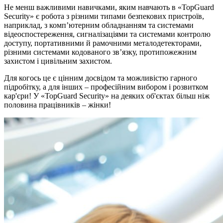
Не менш важливими навичками, яким навчають в «TopGuard
Security» є робота з різними типами безпекових пристроїв,
наприклад, з компʼютерним обладнанням та системами
відеоспостереження, сигналізаціями та системами контролю
доступу, портативними й рамочними металодетекторами,
різними системами кодованого звʼязку, протипожежним
захистом і цивільним захистом.
Для когось це є цінним досвідом та можливістю гарного
підробітку, а для інших – професійним вибором і розвитком
кар'єри! У «TopGuard Security» на деяких об'єктах більш ніж
половина працівників – жінки!