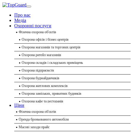
Про нас
Медіа
Охоронні послуги
Фізична охорона об'єктів
Охорона офісів і бізнес-центрів
Охорона магазинів та торгових центрів
Охорона ритейл магазинів
Охорона складів і складських приміщень
Охорона підприємств
Охорона будмайданчиків
Охорона житлових комплексів
Охорона заміських, приватних будинків
Охорона кафе та ресторанів
Ціни
Охорона банків
Фізична охорона об'єктів
Охорона заходів
Охорона готелів
Оренда броньованого автомобіля
Охрана івентів
Охорона навчальних закладів
Масові заходи прайс
Охорона делегацій