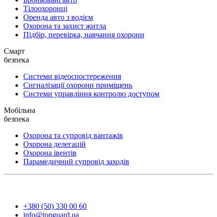
Тілоохоронці
Оренда авто з водієм
Охорона та захист житла
Підбір, перевірка, навчання охорони
Смарт
безпека
Системи відеоспостереження
Сигналізації охорони приміщень
Системи управління контролю доступом
Мобільна
безпека
Охорона та супровід вантажів
Охорона делегацій
Охорона івентів
Парамедичний супровід заходів
+380 (50) 330 00 60
info@topguard.ua