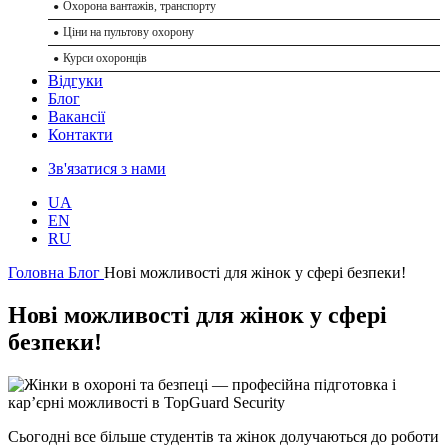
Охорона вантажів, транспорту
Охорона конференцій
Ціни на пультову охорону
Послуги охорони концертів
Курси охоронців
Охорона спортивних заходів
Відгуки
Парамедичний супровід заходів
Блог
Ваканcії
Технічні послуги
Контакти
Встановлення систем відеоспостереження
Зв'язатися з нами
Системи охорони периметра
Встановлення охоронної сигналізації
UA
EN
Встановлення пожежної сигналізації
RU
GPS-моніторинг транспорту
Головна
Блог
Нові можливості для жінок у сфері безпеки!
Системи контролю та управління доступом (СКУД). Системи
пропускного контролю
Нові можливості для жінок у сфері
Системи оповіщення та управління евакуацією (СОУЕ)
безпеки!
Підбір та навчання тілоохоронців
Охорона супровід вантажів
Позавідомча охорона
Сьогодні все більше студентів та жінок долучаються до роботи