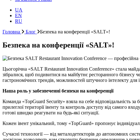
UA
EN
RU
Головна
Блог
Безпека на конференції «SALT»!
Безпека на конференції «SALT»!
Цьогорічна «SALT Restaurant Innovation Conference» стала майда
зібралися, щоб подивитися на майбутнє ресторанного бізнесу че
гастрономічних трендів, можливостей штучного інтелекту для ін
Наша роль у забезпеченні безпеки на конференції
Команда «TopGuard Security» взяла на себе відповідальність за
прилеглої території івенту та контроль доступу від самого вход
готові швидко реагувати на будь-які ситуації.
Кожен івент унікальний, тому «TopGuard» пропонує індивідуал
Сучасні технології — від металодетекторів до автономних сист
досвідом дозволяють нам створити безпечне середовище з повн