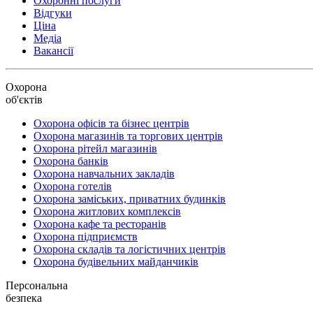
Охоронні послуги
Відгуки
Ціна
Медіа
Вакансії
Охорона
об'єктів
Охорона офісів та бізнес центрів
Охорона магазинів та торгових центрів
Охорона рітейл магазинів
Охорона банків
Охорона навчальних закладів
Охорона готелів
Охорона заміських, приватних будинків
Охорона житлових комплексів
Охорона кафе та ресторанів
Охорона підприємств
Охорона складів та логістичних центрів
Охорона будівельних майданчиків
Персональна
безпека