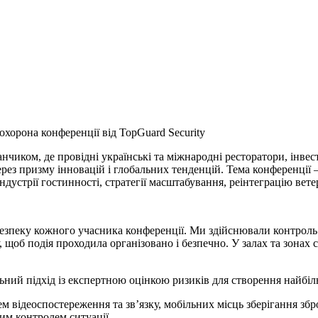
нчиком, де провідні українські та міжнародні ресторатори, інвест
рез призму інновацій і глобальних тенденцій. Тема конференції 
дустрії гостинності, стратегії масштабування, реінтеграцію ветер
 безпеку кожного учасника конференції. Ми здійснювали контроль
у, щоб подія проходила організовано і безпечно. У залах та зона
ьний підхід із експертною оцінкою ризиків для створення найбі
ем відеоспостереження та зв’язку, мобільних місць зберігання з
им контролем ситуації.