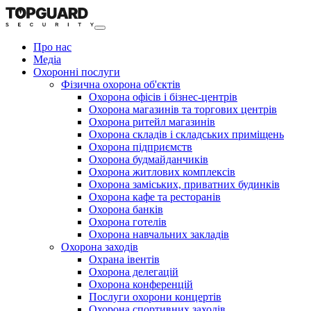
Про нас
Медіа
Охоронні послуги
Фізична охорона об'єктів
Охорона офісів і бізнес-центрів
Охорона магазинів та торгових центрів
Охорона ритейл магазинів
Охорона складів і складських приміщень
Охорона підприємств
Охорона будмайданчиків
Охорона житлових комплексів
Охорона заміських, приватних будинків
Охорона кафе та ресторанів
Охорона банків
Охорона готелів
Охорона навчальних закладів
Охорона заходів
Охрана івентів
Охорона делегацій
Охорона конференцій
Послуги охорони концертів
Охорона спортивних заходів