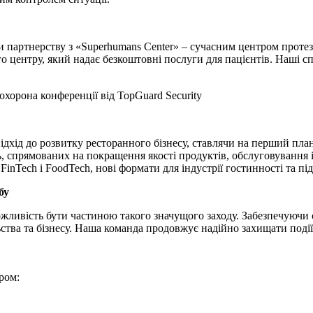
артнерству з «Superhumans Center» – сучасним центром протезув
го центру, який надає безкоштовні послуги для пацієнтів. Наші с
ідхід до розвитку ресторанного бізнесу, ставлячи на перший план
ь, спрямованих на покращення якості продуктів, обслуговування і
nTech і FoodTech, нові формати для індустрії гостинності та під
бу
ожливість бути частиною такого значущого заходу. Забезпечуючи с
ьства та бізнесу. Наша команда продовжує надійно захищати поді
ром: