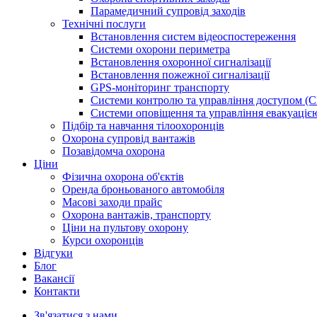
Парамедичний супровід заходів
Технічні послуги
Встановлення систем відеоспостереження
Системи охорони периметра
Встановлення охоронної сигналізації
Встановлення пожежної сигналізації
GPS-моніторинг транспорту
Системи контролю та управління доступом (
Системи оповіщення та управління евакуаці
Підбір та навчання тілоохоронців
Охорона супровід вантажів
Позавідомча охорона
Ціни
Фізична охорона об'єктів
Оренда броньованого автомобіля
Масові заходи прайс
Охорона вантажів, транспорту
Ціни на пультову охорону
Курси охоронців
Відгуки
Блог
Ваканcії
Контакти
Зв'язатися з нами