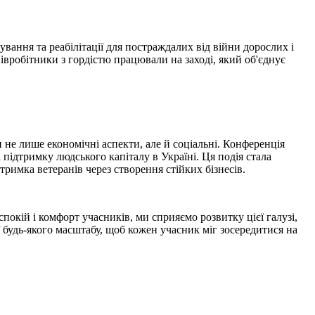
ання та реабілітації для постраждалих від війни дорослих і
півробітники з гордістю працювали на заході, який об'єднує
 не лише економічні аспекти, але й соціальні. Конференція
 підтримку людського капіталу в Україні. Ця подія стала
тримка ветеранів через створення стійких бізнесів.
покій і комфорт учасників, ми сприяємо розвитку цієї галузі,
ї будь-якого масштабу, щоб кожен учасник міг зосередитися на