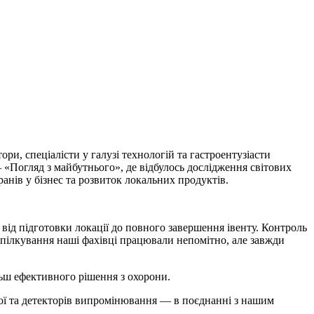
ори, спеціалісти у галузі технологій та гастроентузіасти
– «Погляд з майбутнього», де відбулось дослідження світових
анів у бізнес та розвиток локальних продуктів.
 від підготовки локації до повного завершення івенту. Контроль
х спілкування наші фахівці працювали непомітно, але завжди
льш ефективного рішення з охорони.
брої та детекторів випромінювання — в поєднанні з нашим