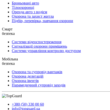
Броньовані авто
Тілоохоронці
Оренда авто з водієм
Охорона та захист житла
Підбір, перевірка, навчання охорони
Смарт
безпека
Системи відеоспостереження
Сигналізації охорони приміщень
Системи управління контролю доступом
Мобільна
безпека
Охорона та супровід вантажів
Охорона делегацій
Охорона івентів
Парамедичний супровід заходів
+380 (50) 330 00 60
info@topguard.ua