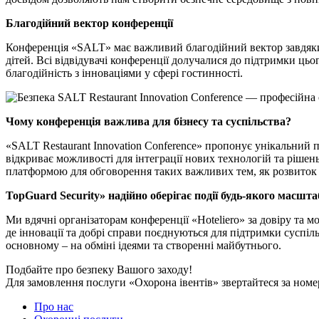
Благодійний вектор конференції
Конференція «SALT» має важливий благодійний вектор завдяки п
дітей. Всі відвідувачі конференції долучалися до підтримки цьо
благодійність з інноваціями у сфері гостинності.
Чому конференція важлива для бізнесу та суспільства?
«SALT Restaurant Innovation Conference» пропонує унікальний п
відкриває можливості для інтеграції нових технологій та рішен
платформою для обговорення таких важливих тем, як розвиток Fi
TopGuard Security» надійно оберігає події будь-якого масшта
Ми вдячні організаторам конференції «Hoteliero» за довіру та м
де інновації та добрі справи поєднуються для підтримки суспіл
основному – на обміні ідеями та створенні майбутнього.
Подбайте про безпеку Вашого заходу!
Для замовлення послуги «Охорона івентів» звертайтеся за номе
Про нас