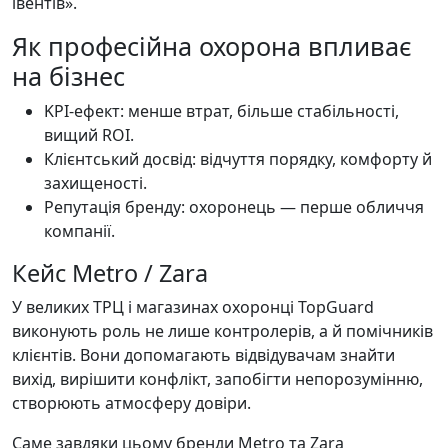
івентів».
Як професійна охорона впливає
на бізнес
KPI-ефект: менше втрат, більше стабільності,
вищий ROI.
Клієнтський досвід: відчуття порядку, комфорту й
захищеності.
Репутація бренду: охоронець — перше обличчя
компанії.
Кейс Metro / Zara
У великих ТРЦ і магазинах охоронці TopGuard
виконують роль не лише контролерів, а й помічників
клієнтів. Вони допомагають відвідувачам знайти
вихід, вирішити конфлікт, запобігти непорозумінню,
створюють атмосферу довіри.
Саме завдяки цьому бренди Metro та Zara