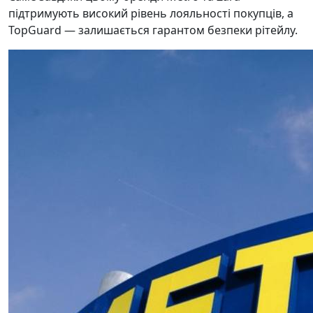
підтримують високий рівень лояльності покупців, а
TopGuard — залишається гарантом безпеки рітейлу.