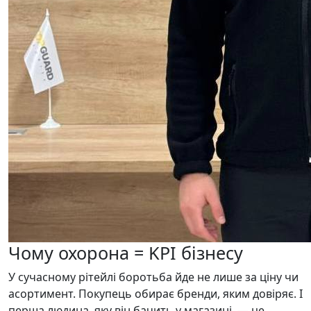
Чому охорона = KPI бізнесу
У сучасному рітейлі боротьба йде не лише за ціну чи
асортимент. Покупець обирає бренди, яким довіряє. І
перша людина, яку він бачить у магазині, — це