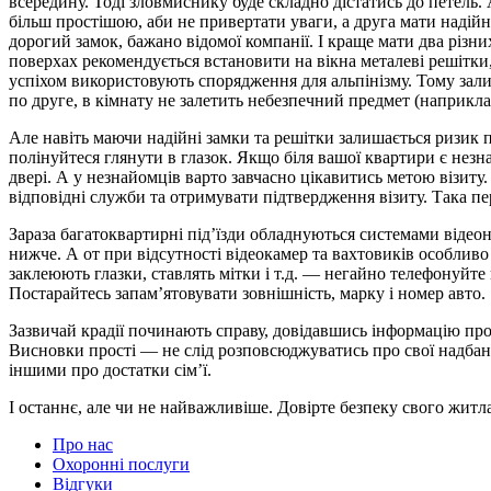
всередину. Тоді зловмиснику буде складно дістатись до петель
більш простішою, аби не привертати уваги, а друга мати надій
дорогий замок, бажано відомої компанії. І краще мати два різн
поверхах рекомендується встановити на вікна металеві решітки
успіхом використовують спорядження для альпінізму. Тому зали
по друге, в кімнату не залетить небезпечний предмет (наприкл
Але навіть маючи надійні замки та решітки залишається ризик 
полінуйтеся глянути в глазок. Якщо біля вашої квартири є нез
двері. А у незнайомців варто завчасно цікавитись метою візит
відповідні служби та отримувати підтвердження візиту. Така пер
Зараза багатоквартирні під’їзди обладнуються системами відеона
нижче. А от при відсутності відеокамер та вахтовиків особливо
заклеюють глазки, ставлять мітки і т.д. — негайно телефонуйт
Постарайтесь запам’ятовувати зовнішність, марку і номер авто.
Зазвичай крадії починають справу, довідавшись інформацію про
Висновки прості — не слід розповсюджуватись про свої надбанн
іншими про достатки сім’ї.
І останнє, але чи не найважливіше. Довірте безпеку свого жит
Про нас
Охоронні послуги
Відгуки