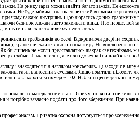
. Адже зрізати їх при потребі й можливості з допомогою болгарк
ні замки. На ринку зараз можна знайти багато замків. Не економ
их замки. Не буде зайвим і глазок, через який ви зможете розгля
, при чому бажано внутрішні. Щоб дібратись до них грабіжнику 
шаючи будинок завжди варто закривати вінка. Про перше, цей зап
ад, кинутий з верхнього поверху недопалок).
проникнення грабіжників до оселі. Відкриваючи двері на сходинк
найомці, краще почекайте залишати квартиру. Не виключено, що в
у. Як би лишень не могли представлятись шахраї: сантехніками,
евірка займе кілька хвилин, але вона доречна і ви подбаєте про 
гляду і знаходяться під наглядом консьєржів. Ці заходи є в міру
 важливі гарні відносини з сусідами. Якщо помітили підозрілу лю
е в поліцію за коротким номером 102. Набрати цей короткий номе
 господарів, їх матеріальний стан. Отримують вони її не лише за
я й потрібно завчасно подбати про його збереження. При наявно
ла професіоналам. Приватна охорона потурбується про збереженн