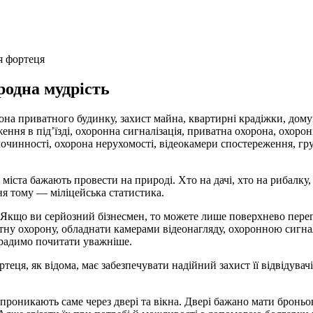
я фортеця
родна мудрість
іста бажають провести на природі. Хто на дачі, хто на рибалку, з
ння тому — міліцейська статистика.
Якщо ви серйозний бізнесмен, то можете лише поверхнево перегл
у охорону, обладнати камерами відеонагляду, охоронною сигналі
о радимо почитати уважніше.
я, як відома, має забезпечувати надійний захист її відвідувачів 
 проникають саме через двері та вікна. Двері бажано мати броньо