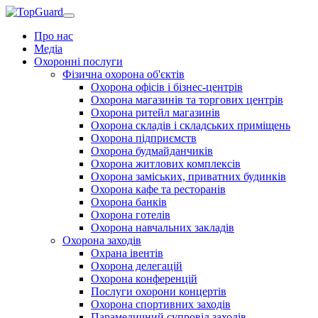
Про нас
Медіа
Охоронні послуги
Фізична охорона об'єктів
Охорона офісів і бізнес-центрів
Охорона магазинів та торгових центрів
Охорона ритейл магазинів
Охорона складів і складських приміщень
Охорона підприємств
Охорона будмайданчиків
Охорона житлових комплексів
Охорона заміських, приватних будинків
Охорона кафе та ресторанів
Охорона банків
Охорона готелів
Охорона навчальних закладів
Охорона заходів
Охрана івентів
Охорона делегацій
Охорона конференцій
Послуги охорони концертів
Охорона спортивних заходів
Парамедичний супровід заходів