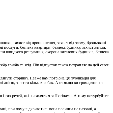
бір грибів та ягід. Пік відпусток також потрапляє на цей сезон.
янути сторінку. Невже вам потрібна ця публікація для
зацією, завести кількох собак. А от якщо ви громадянин з
і тих речей, які знаходяться за її стінами. А тому потурбуйтесь
вані, при чому відкриватись вона повинна не назовні, а