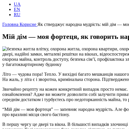
UA
EN
RU
Головна
Корисне
Як стверджує народна мудрість: мій дім — мо
Мій дім — моя фортеця, як говорить на
Літо — чудова пора! Тепло. У вихідні багато мешканців нашого м
На жаль, у літа є і зворотна, кримінальна сторона. Підтвердже
Звичайно рецепту на кожен конкретний випадок просто немає. 
ознайомлення? Адже ви можете дозволити собі залучити приватн
середнім достатком і турбуєтесь про недоторканність майна, т
“Мій дім — моя фортеця” — запевняє народна мудрість. Але фортец
про вразливі місця свого бастіону.
В першу чергу це двері та вікна. В більшості випадків злочинці