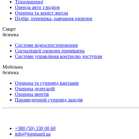
Тілоохоронці
Оренда авто з водієм
Охорона та захист житла
Підбір, перевірка, навчання охорони
Смарт
безпека
Системи відеоспостереження
Сигналізації охорони приміщень
Системи управління контролю доступом
Мобільна
безпека
Охорона та супровід вантажів
Охорона делегацій
Охорона івентів
Парамедичний супровід заходів
+380 (50) 330 00 60
info@topguard.ua