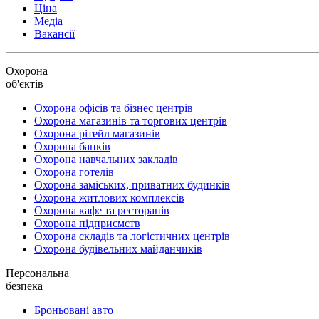
Ціна
Медіа
Вакансії
Охорона
об'єктів
Охорона офісів та бізнес центрів
Охорона магазинів та торгових центрів
Охорона рітейл магазинів
Охорона банків
Охорона навчальних закладів
Охорона готелів
Охорона заміських, приватних будинків
Охорона житлових комплексів
Охорона кафе та ресторанів
Охорона підприємств
Охорона складів та логістичних центрів
Охорона будівельних майданчиків
Персональна
безпека
Броньовані авто