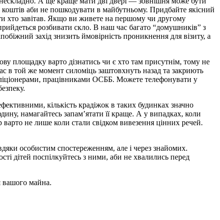
и нескладно. А ще краще мати дві двері — зовнішня може бути
те коштів аби не пошкодувати в майбутньому. Придбайте якісний
нути хто завітав. Якщо ви живете на першому чи другому
прийдеться розбивати скло. В наш час багато “домушників” з
обіжний захід знизить ймовірність проникнення для візиту, а
ову площадку варто дізнатись чи є хто там присутнім, тому не
ас в той же момент силоміць заштовхнуть назад та закриють
 міліціонерами, працівниками ОСББ. Можете телефонувати у
безпеку.
 ефективними, кількість крадіжок в таких будинках значно
дину, намагайтесь запам’ятати її краще. А у випадках, коли
р варто не лише коли стали свідком вивезення цінних речей.
вдяки особистим спостереженням, але і через знайомих.
сті дітей поспілкуйтесь з ними, аби не хвалились перед
я вашого майна.