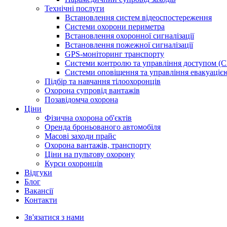
Технічні послуги
Встановлення систем відеоспостереження
Системи охорони периметра
Встановлення охоронної сигналізації
Встановлення пожежної сигналізації
GPS-моніторинг транспорту
Системи контролю та управління доступом (
Системи оповіщення та управління евакуаці
Підбір та навчання тілоохоронців
Охорона супровід вантажів
Позавідомча охорона
Ціни
Фізична охорона об'єктів
Оренда броньованого автомобіля
Масові заходи прайс
Охорона вантажів, транспорту
Ціни на пультову охорону
Курси охоронців
Відгуки
Блог
Ваканcії
Контакти
Зв'язатися з нами