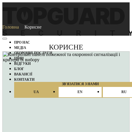
Головна
Корисне
ПРО НАС
КОРИСНЕ
МЕДІА
ОХОРОННІ ПОСЛУГИ
ЦІНИ
ВІДГУКИ
БЛОГ
ВАКАНCІЇ
КОНТАКТИ
ЗВ'ЯЗАТИСЯ З НАМИ
UA
EN
RU