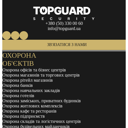
+380 (50) 330 00 60
info@topguard.ua
ЗВ'ЯЗАТИСЯ З НАМИ
ОХОРОНА
ОБ'ЄКТІВ
Охорона офісів та бізнес центрів
Охорона магазинів та торгових центрів
Охорона рітейл магазинів
Охорона банків
Охорона навчальних закладів
Охорона готелів
Охорона заміських, приватних будинків
Охорона житлових комплексів
Охорона кафе та ресторанів
Охорона підприємств
Охорона складів та логістичних центрів
Охорона будівельних майданчиків