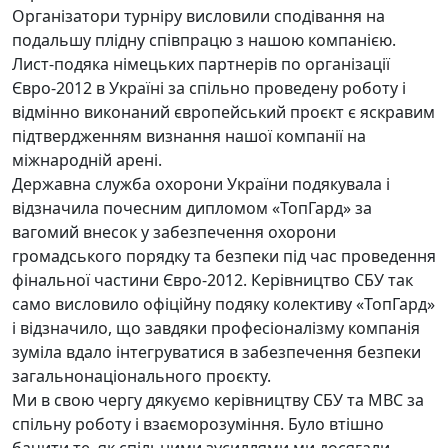
Організатори турніру висловили сподівання на
подальшу плідну співпрацю з нашою компанією.
Лист-подяка німецьких партнерів по організації
Євро-2012 в Україні за спільно проведену роботу і
відмінно виконаний європейський проєкт є яскравим
підтвердженням визнання нашої компанії на
міжнародній арені.
Державна служба охорони України подякувала і
відзначила почесним дипломом «ТопГард» за
вагомий внесок у забезпечення охорони
громадського порядку та безпеки під час проведення
фінальної частини Євро-2012. Керівництво СБУ так
само висловило офіційну подяку колективу «ТопГард»
і відзначило, що завдяки професіоналізму компанія
зуміла вдало інтегруватися в забезпечення безпеки
загальнонаціонального проєкту.
Ми в свою чергу дякуємо керівництву СБУ та МВС за
спільну роботу і взаєморозуміння. Було втішно