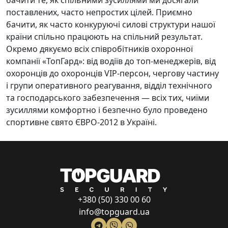
бачити те, як спільними зусиллями ми досягали
поставлених, часто непростих цілей. Приємно
бачити, як часто конкуруючі силові структури нашої
країни спільно працюють на спільний результат.
Окремо дякуємо всіх співробітників охоронної
компанії «ТопГард»: від водіїв до топ-менеджерів, від
охоронців до охоронців VIP-персон, чергову частину
і групи оперативного реагування, відділ технічного
та господарського забезпечення — всіх тих, чиїми
зусиллями комфортно і безпечно було проведено
спортивне свято ЄВРО-2012 в Україні.
+380 (50) 330 00 60
info@topguard.ua