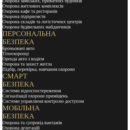
Охорона заміських, приватних будинків
Охорона житлових комплексів
Охорона кафе та ресторанів
Охорона підприємств
Охорона складів та логістичних центрів
Охорона будівельних майданчиків
ПЕРСОНАЛЬНА
БЕЗПЕКА
Броньовані авто
Тілоохоронці
Оренда авто з водієм
Охорона та захист житла
Підбір, перевірка, навчання охорони
СМАРТ
БЕЗПЕКА
Системи відеоспостереження
Сигналізації охорони приміщень
Системи управління контролю доступом
МОБІЛЬНА
БЕЗПЕКА
Охорона та супровід вантажів
Охорона делегацій