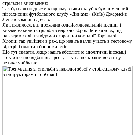
стрільби і виживанню.
Так буквально днями в одному з таких клубів був помічений
півзахисник футбольного клубу «Динамо» (Київ) Джермейн
Ленс в компанії друзів.
Як виявилося, він проходив ознайомлювальний тренінг і
вивчав навички стрільби з нарізної зброї. Звичайно ж, під
наглядом фахівця відомої охоронної компанії TopGuard.
Хлопці так увійшли в раж, що навіть взяли участь в тестовому
відстрілі пластин бронежилетів…
Що тут сказати, якщо навіть абсолютно аполітичні іноземці
готуються до відбиття агресії, — у нашої країни воістину
велике майбутнє…