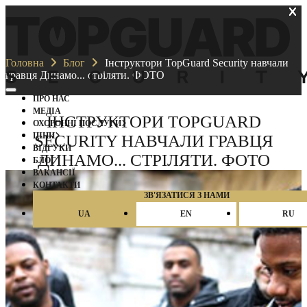
Головна
Блог
Інструктори TopGuard Security навчали
гравця Динамо... стріляти. ФОТО
ПРО НАС
МЕДІА
ІНСТРУКТОРИ TOPGUARD
ОХОРОННІ ПОСЛУГИ
ЦІНИ
SECURITY НАВЧАЛИ ГРАВЦЯ
ВІДГУКИ
ДИНАМО... СТРІЛЯТИ. ФОТО
БЛОГ
ВАКАНCІЇ
КОНТАКТИ
ЗВ'ЯЗАТИСЯ З НАМИ
UA
EN
RU