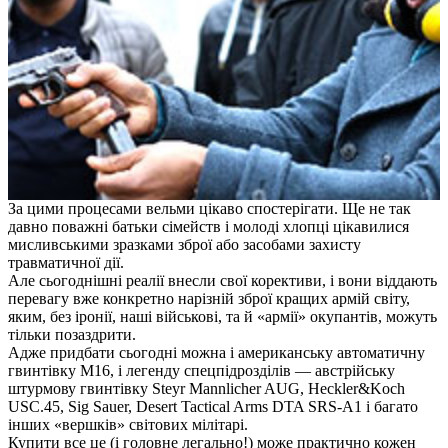
За цими процесами вельми цікаво спостерігати. Ще не так
давно поважні батьки сімейств і молоді хлопці цікавилися
мисливськими зразками зброї або засобами захисту
травматичної дії.
Але сьогоднішні реалії внесли свої корективи, і вони віддають
перевагу вже конкретно нарізній зброї кращих армій світу,
яким, без іронії, наші військові, та й «армії» окупантів, можуть
тільки позаздрити.
Адже придбати сьогодні можна і американську автоматичну
гвинтівку М16, і легенду спецпідрозділів — австрійську
штурмову гвинтівку Steyr Mannlicher AUG, Heckler&Koch
USC.45, Sig Sauer, Desert Tactical Arms DTA SRS-A1 і багато
інших «вершків» світових мілітарі.
Купити все це (і головне легально!) може практично кожен