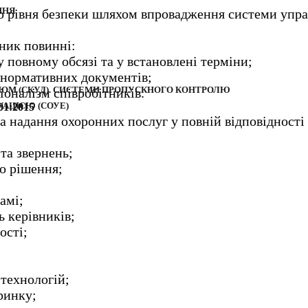
ННЯ
о рівня безпеки шляхом впровадження системи упра
тник повинні:
 повному обсязі та у встановлені терміни;
 нормативних документів;
ОМ (СКУД). СИСТЕМИ ПРОПУСКНОГО КОНТРОЛЮ
іоналізм співробітників.
АЦІЄЮ (СОУЕ)
01:2015
 надання охоронних послуг у повній відповідності 
та звернень;
го рішення;
амі;
ь керівників;
ості;
 технологій;
ринку;