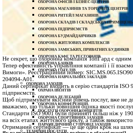
ОХОРОНА ОФІСІВ І БІЗНЕС-ЦЕНТРІВ
ОХОРОНА МАГАЗИНІВ ТА ТОРГОВИХ ЦЕНТРІВ
ОХОРОНА РИТЕЙЛ МАГАЗИНІВ
ОХОРОНА СКЛАДІВ І СКЛАДСЬКИХ ПРИМІЩЕНЬ
ОХОРОНА ПІДПРИЄМСТВ
ОХОРОНА БУДМАЙДАНЧИКІВ
ОХОРОНА ЖИТЛОВИХ КОМПЛЕКСІВ
ОХОРОНА ЗАМІСЬКИХ, ПРИВАТНИХ БУДИНКІВ
ОХОРОНА КАФЕ ТА РЕСТОРАНІВ
Не секрет, що охоронна компанія ТопГард є одним з
ОХОРОНА БАНКІВ
Тепер ефективність управління компанії і її взає
ОХОРОНА ГОТЕЛІВ
Вимоги». Реєстраційний номер: SIC.MS.065.ISO9001.
ОХОРОНА НАВЧАЛЬНИХ ЗАКЛАДІВ
204094-A01.
ОХОРОНА ЗАХОДІВ
Даний сертифікат входить в серію стандартів ISO
ОХРАНА ІВЕНТІВ
підприємств.
ОХОРОНА ДЕЛЕГАЦІЙ
Щоб підтримувати якісний рівень послуг, вже не д
ОХОРОНА КОНФЕРЕНЦІЙ
вважаємо, що тільки зовнішня оцінка якості послуг
ПОСЛУГИ ОХОРОНИ КОНЦЕРТІВ
Стандарти ISO 9001 були прийняті більш ніж у 190
ОХОРОНА СПОРТИВНИХ ЗАХОДІВ
на всіх етапах життєвого циклу, а також використ
ПАРАМЕДИЧНИЙ СУПРОВІД ЗАХОДІВ
Отриманий сертифікат — це ще один крок на шляху 
ТЕХНІЧНІ ПОСЛУГИ
Як на практиці виглядає наша політика в області якості?