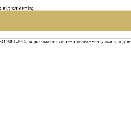
;
від клієнтів;
орту.
джують наш головний принцип:
РЕАЛЬНА БЕЗПЕКА 