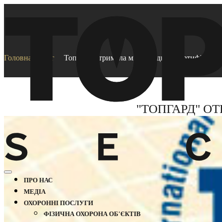
Головна
Блог
ТопГард отримала міжнародний сертифікат IS
"ТОПГАРД" ОТ
ПРО НАС
МЕДІА
ОХОРОННІ ПОСЛУГИ
ФІЗИЧНА ОХОРОНА ОБ'ЄКТІВ