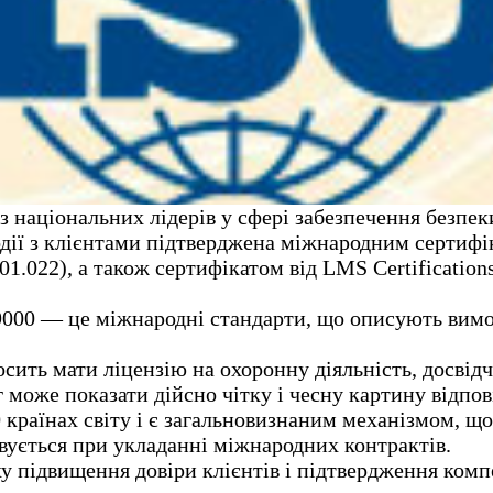
 національних лідерів у сфері забезпечення безпеки
модії з клієнтами підтверджена міжнародним сертиф
022), а також сертифікатом від LMS Certifications 
 9000 — це міжнародні стандарти, що описують вимо
осить мати ліцензію на охоронну діяльність, досвід
 може показати дійсно чітку і чесну картину відпов
 країнах світу і є загальновизнаним механізмом, щ
овується при укладанні міжнародних контрактів.
підвищення довіри клієнтів і підтвердження компет