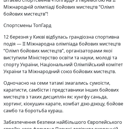
Вітаємо спортсменів «ТопГард» з перемогою на II
Міжнародній олімпіаді бойових мистецтв “Олімп
бойових мистецтв”!
Cпортсмены ТопГард
12 березня у Києві відбулась грандіозна спортивна
подія — II Міжнародна олімпіада бойових мистецтв
“Олімп бойових мистецтв”, організаторами якої
виступили Міністерство освіти та науки, молоді та
спорту України, Національний Олімпійський комітет
України та Міжнародний союз бойових мистецтв.
Одночасно на семи татамі змагались сумоїсти,
каратисти, самбісти і представники інших бойових
мистецтв з таких дисциплін як: кунгфу саньда,
хортинг, кіокушин карате, комбат дзю-дзюцу, бойове
самбо та боротьба кураш.
Забезпечення безпеки найбільшого Європейського