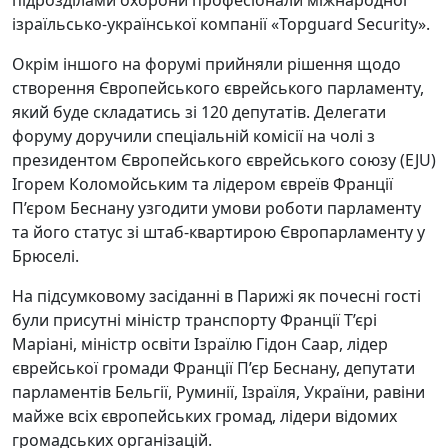
підрозділами охорони професіонали міжнародної
ізраїльсько-української компанії «Topguard Security».
Окрім іншого на форумі прийняли рішення щодо
створення Європейського єврейського парламенту,
який буде складатись зі 120 депутатів. Делегати
форуму доручили спеціальній комісії на чолі з
президентом Європейського єврейського союзу (EJU)
Ігорем Коломойським та лідером євреїв Франції
П’єром Беснану узгодити умови роботи парламенту
та його статус зі штаб-квартирою Європарламенту у
Брюселі.
На підсумковому засіданні в Парижі як почесні гості
були присутні міністр транспорту Франції Т’єрі
Маріані, міністр освіти Ізраїлю Гідон Саар, лідер
єврейської громади Франції П’єр Беснану, депутати
парламентів Бельгії, Руминії, Ізраїля, України, равіни
майже всіх європейських громад, лідери відомих
громадських організацій.