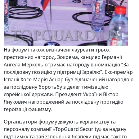
На форумі також визначені лауреати трьох
престижних нагород. Зокрема, канцлер Германії
Ангела Меркель отримає нагороду в номінацію “За
послідовну позицію у підтримці Ізраїлю”. Екс-прем’єр
Іспанії Хосе-Марія Аснар був відзначений нагородою
за послідовну боротьбу з делегітимізацією
єврейської держави. Президент України Віктор
Янукович нагороджений за послідовну протидію
героїзації фашизму.
Організатори форуму дякують керівництву та
персоналу компанії «ТоpGuard Security» за надану
підтримку та забезпечення безпеки під час такого