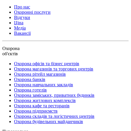
Про нас
Охоронні послуги
Відгуки
Ціна
Медіа
Вакансії
Охорона
об'єктів
Охорона офісів та бізнес центрів
Охорона магазинів та торгових центрів
Охорона рітейл магазинів
Охорона банків
Охорона навчальних закладів
Охорона готелів
Охорона заміських, приватних будинків
Охорона житлових комплексів
Охорона кафе та ресторанів
Охорона підприємств
Охорона складів та логістичних центрів
Охорона будівельних майданчиків