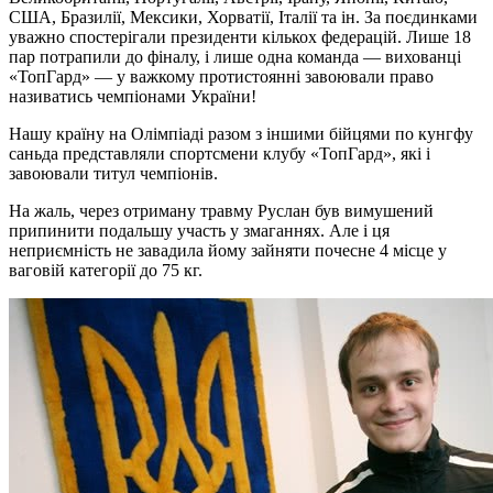
США, Бразилії, Мексики, Хорватії, Італії та ін. За поєдинками
уважно спостерігали президенти кількох федерацій. Лише 18
пар потрапили до фіналу, і лише одна команда — вихованці
«ТопГард» — у важкому протистоянні завоювали право
називатись чемпіонами України!
Нашу країну на Олімпіаді разом з іншими бійцями по кунгфу
саньда представляли спортсмени клубу «ТопГард», які і
завоювали титул чемпіонів.
На жаль, через отриману травму Руслан був вимушений
припинити подальшу участь у змаганнях. Але і ця
неприємність не завадила йому зайняти почесне 4 місце у
ваговій категорії до 75 кг.