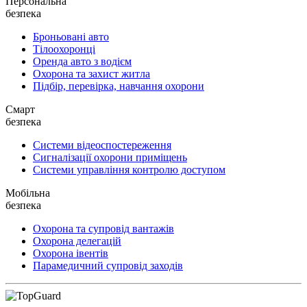
Персональна
безпека
Броньовані авто
Тілоохоронці
Оренда авто з водієм
Охорона та захист житла
Підбір, перевірка, навчання охорони
Смарт
безпека
Системи відеоспостереження
Сигналізації охорони приміщень
Системи управління контролю доступом
Мобільна
безпека
Охорона та супровід вантажів
Охорона делегацій
Охорона івентів
Парамедичний супровід заходів