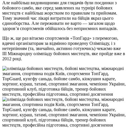
Але найбільш видовищними для глядачів були поєдинки з
бойового самбо, яке серед заявлених на турнірі бойових
мистецтв є найбільш жорстким по правилам та прийомам.
Тому значний час лікарі витратили на бійців якраз цього
єдиноборства. Але переживати не варто — загалом щодо
здоров’я спортсменів обійшлось без неприємних випадків.
Що ж, ще раз вітаємо спортсменів «ТопГард» з перемогою,
вдячні організаторам за відмінно проведену Олімпіаду, і з
нетерпінням (та, звичайно, активно готуючись) чекаємо вже
III Міжнародну олімпіаду бойових мистецтв, яке пройде вже в
2012 році.