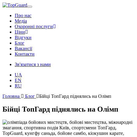
Про нас
Медіа
Охоронні послуги
Ціни
Відгуки
Блог
Ваканcії
Контакти
Зв'язатися з нами
UA
EN
RU
Головна
Блог
Бійці ТопГард піднялись на Олімп
Бійці ТопГард піднялись на Олімп