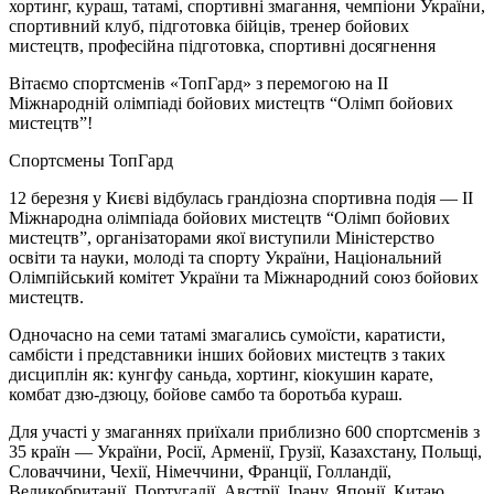
Вітаємо спортсменів «ТопГард» з перемогою на II
Міжнародній олімпіаді бойових мистецтв “Олімп бойових
мистецтв”!
Cпортсмены ТопГард
12 березня у Києві відбулась грандіозна спортивна подія — II
Міжнародна олімпіада бойових мистецтв “Олімп бойових
мистецтв”, організаторами якої виступили Міністерство
освіти та науки, молоді та спорту України, Національний
Олімпійський комітет України та Міжнародний союз бойових
мистецтв.
Одночасно на семи татамі змагались сумоїсти, каратисти,
самбісти і представники інших бойових мистецтв з таких
дисциплін як: кунгфу саньда, хортинг, кіокушин карате,
комбат дзю-дзюцу, бойове самбо та боротьба кураш.
Для участі у змаганнях приїхали приблизно 600 спортсменів з
35 країн — України, Росії, Арменії, Грузії, Казахстану, Польщі,
Словаччини, Чехії, Німеччини, Франції, Голландії,
Великобританії, Португалії, Австрії, Ірану, Японії, Китаю,