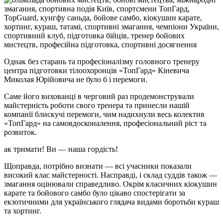
Однак без старань та професіоналізму головного тренеру
центра підготовки тілоохоронців «ТопГард» Кіневича
Миколая Юрійовича не було б і перемоги.
Саме його вихованці в черговий раз продемонстрували
майстерність роботи свого тренера та принесли нашій
компанії блискучі перемоги, чим надихнули весь колектив
«ТопГард» на самовдосконалення, професіональний ріст та
розвиток.
ак тримати! Ви — наша гордість!
Щоправда, потрібно визнати — всі учасники показали
високий клас майстерності. Насправді, і склад суддів також —
змагання оцінювали справедливо. Окрім класичних кіокушин
карате та бойового самбо було цікаво спостерігати за
екзотичними для українського глядача видами боротьби кураш
та хортинг.