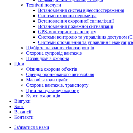
Технічні послуги
Встановлення систем відеоспостереження
Системи охорони периметра
Встановлення охоронної сигналізації
Встановлення пожежної сигналізації
GPS-моніторинг транспорту
Системи контролю та управління доступом (
Системи оповіщення та управління евакуаці
Підбір та навчання тілоохоронців
Охорона супровід вантажів
Позавідомча охорона
Ціни
Фізична охорона об'єктів
Оренда броньованого автомобіля
Масові заходи прайс
Охорона вантажів, транспорту
Ціни на пультову охорону
Курси охоронців
Відгуки
Блог
Ваканcії
Контакти
Зв'язатися з нами