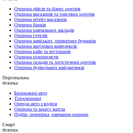
Охорона офісів та бізнес центрів
Охорона магазинів та торгових центрів
Охорона рітейл магазинів
Охорона банків
Охорона навчальних закладів
Охорона готелів
Охорона заміських, приватних будинків
Охорона житлових комплексів
Охорона кафе та ресторанів
Охорона підприємств
Охорона складів та логістичних центрів
Охорона будівельних майданчиків
Персональна
безпека
Броньовані авто
Тілоохоронці
Оренда авто з водієм
Охорона та захист житла
Підбір, перевірка, навчання охорони
Смарт
безпека