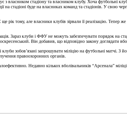
сує з власником стадіону та власником клубу. Хоча футбольні кл
дії на стадіоні буде на власниках команд та стадіонів. У свою че
 ще рік тому, але власники клубів зірвали її реалізацію. Тепер 
ія. Зараз клуби і ФФУ не можуть забезпечувати порядок на ста
скресенський. Він добавив, що відповідно закону доглядати вбо
луби зобов’язані запрошувати міліцію на футбольні матчі. З йог
залучення правоохоронних органів.
лоефективно. Недавно кількох вболівальників “Арсенала” міліція 