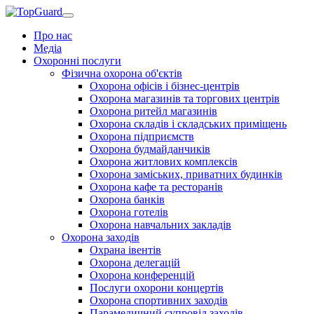
Про нас
Медіа
Охоронні послуги
Фізична охорона об'єктів
Охорона офісів і бізнес-центрів
Охорона магазинів та торгових центрів
Охорона ритейл магазинів
Охорона складів і складських приміщень
Охорона підприємств
Охорона будмайданчиків
Охорона житлових комплексів
Охорона заміських, приватних будинків
Охорона кафе та ресторанів
Охорона банків
Охорона готелів
Охорона навчальних закладів
Охорона заходів
Охрана івентів
Охорона делегацій
Охорона конференцій
Послуги охорони концертів
Охорона спортивних заходів
Парамедичний супровід заходів