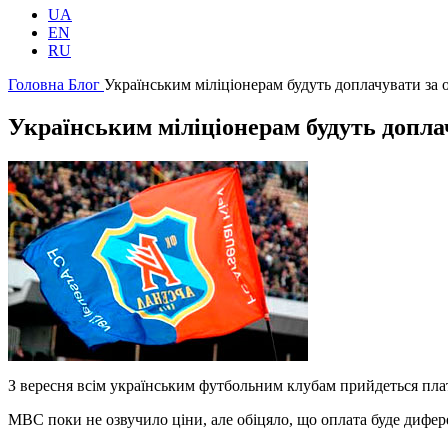
UA
EN
RU
Головна
Блог
Українським міліціонерам будуть доплачувати за
Українським міліціонерам будуть допла
З вересня всім українським футбольним клубам прийдеться плат
МВС поки не озвучило ціни, але обіцяло, що оплата буде дифе