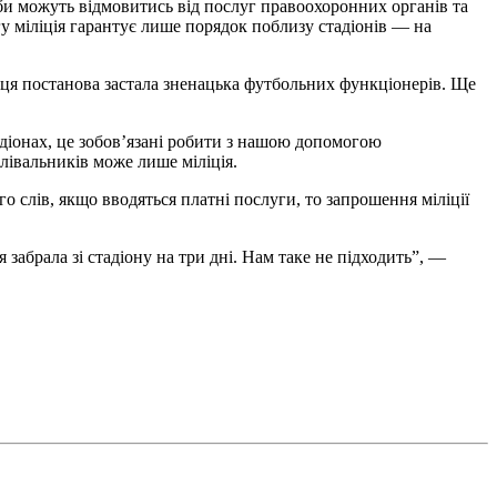
уби можуть відмовитись від послуг правоохоронних органів та
ргу міліція гарантує лише порядок поблизу стадіонів — на
же ця постанова застала зненацька футбольних функціонерів. Ще
діонах, це зобов’язані робити з нашою допомогою
лівальників може лише міліція.
о слів, якщо вводяться платні послуги, то запрошення міліції
забрала зі стадіону на три дні. Нам таке не підходить”, —