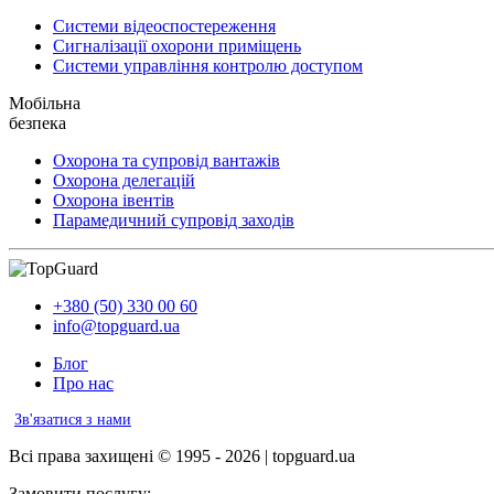
Системи відеоспостереження
Сигналізації охорони приміщень
Системи управління контролю доступом
Мобільна
безпека
Охорона та супровід вантажів
Охорона делегацій
Охорона івентів
Парамедичний супровід заходів
+380 (50) 330 00 60
info@topguard.ua
Блог
Про нас
Зв'язатися з нами
Всі права захищені © 1995 - 2026 | topguard.ua
Замовити послугу: