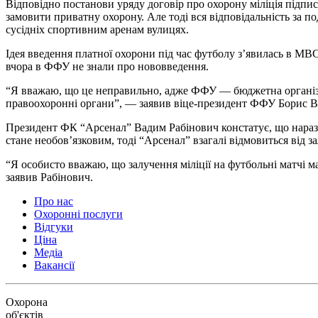
Відповідно постанови уряду договір про охорону міліція підпи
замовити приватну охорону. Але тоді вся відповідальність за по
сусідніх спортивним аренам вулицях.
Ідея введення платної охорони під час футболу з’явилась в МВС
вчора в ФФУ не знали про нововведення.
“Я вважаю, що це неправильно, адже ФФУ — бюджетна організац
правоохоронні органи”, — заявив віце-президент ФФУ Борис Во
Президент ФК “Арсенал” Вадим Рабінович констатує, що наразі к
стане необов’язковим, тоді “Арсенал” взагалі відмовиться від 
“Я особисто вважаю, що залучення міліції на футбольні матчі ма
заявив Рабінович.
Про нас
Охоронні послуги
Відгуки
Ціна
Медіа
Вакансії
Охорона
об'єктів