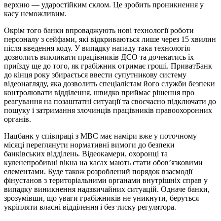
верхню — ударостійким склом. Це зробить проникнення у
касу неможливим.
Окрім того банки впроваджують нові технології роботи
персоналу з сейфами, які відкриваються лише через 15 хвилин
після введення коду. У випадку нападу така технологія
дозволить викликати працівників ДСО та дочекатись їх
приїзду ще до того, як грабіжник отримає гроші. ПриватБанк
до кінця року збирається ввести супутникову систему
відеонагляду, яка дозволить спеціалістам його служби безпеки
контролювати відділення, швидко приймає рішення про
реагування на позаштатні ситуації та своєчасно підключати до
пошуку і затримання злочинців працівників правоохоронних
органів.
Нацбанк у співпраці з МВС має наміри вже у поточному
місяці переглянути нормативні вимоги до безпеки
банківських відділень. Відеокамери, охоронці та
куленепробивні вікна на касах мають стати обов’язковими
елементами. Буде також розроблений порядок взаємодії
фінустанов з територіальними органами внутрішніх справ у
випадку виникнення надзвичайних ситуацій. Одначе банки,
зрозумівши, що уваги грабіжників не уникнути, беруться
укріпляти власні відділення і без тиску регулятора.