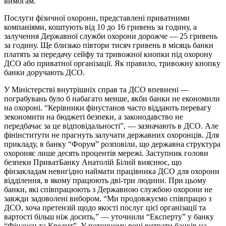
вимогам.”
Послуги фізичної охорони, представлені приватними
компаніями, коштують від 10 до 16 гривень за годину, а
залучення Державної служби охорони дорожче — 25 гривень
за годину. Ще близько півтори тисяч гривень в місяць банки
платять за передачу сейфу та тривожної кнопки під охорону
ДСО або приватної організації. Як правило, тривожну кнопку
банки доручають ДСО.
У Міністерстві внутрішніх справ та ДСО впевнені —
пограбувань було б набагато менше, якби банки не економили
на охороні. “Керівники фінустанов часто віддають перевагу
зекономити на бюджеті безпеки, а законодавство не
передбачає за це відповідальності”, — зазначають в ДСО. Але
фінінститути не прагнуть залучати державних охоронців. Для
прикладу, в банку “Форум” розповіли, що державна структура
охороняє лише десять процентів мережі. Заступник голови
безпеки ПриватБанку Анатолій Білий вияснює, що
фінзакладам невигідно наймати працівника ДСО для охорони
відділення, в якому працюють дві-три людини. При цьому
банки, які співпрацюють з Державною службою охорони не
завжди задоволені вибором. “Ми продовжуємо співпрацю з
ДСО, хоча претензій щодо якості послуг цієї організації та
вартості більш ніж досить,” — уточнили “Експерту” у банку
“Фінанси та Кредит”. У поточному році витрати банків на