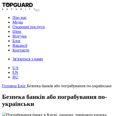
Про нас
Медіа
Охоронні послуги
Ціни
Відгуки
Блог
Ваканcії
Контакти
Зв'язатися з нами
UA
EN
RU
Головна
Блог
Безпека банків або пограбування по-українськи
Безпека банків або пограбування по-
українськи