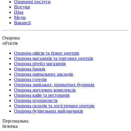
Охоронні послуги
Відгуки
Ціна
Медіа
Вакансії
Охорона
об'єктів
Охорона офісів та бізнес центрів
Охорона магазинів та торгових центрів
Охорона рітейл магазинів
Охорона банків
Охорона навчальних закладів
Охорона готелів
Охорона заміських, приватних будинків
Охорона житлових комплексів
Охорона кафе та ресторанів
Охорона підприємств
Охорона складів та логістичних центрів
Охорона будівельних майданчиків
Персональна
безпека