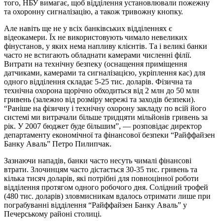
того, НБУ вимагає, щоб відділення установлювали пожежну
та охоронну сигналізацію, а також тривожну кнопку.
Але навіть ще не у всіх банківських відділеннях є
відеокамери. Їх не використовують чимало невеликих
фінустанов, у яких нема напливу клієнтів. Та і великі банки
часто не встигають обладнати камерами численні філії.
Витрати на технічну безпеку (оснащення приміщення
датчиками, камерами та сигналізацією, укріплення кас) для
одного відділення складає 5-25 тис. доларів. Фізична та
технічна охорона щорічно обходиться від 2 млн до 50 млн
гривень (залежно від розміру мережі та заходів безпеки).
“Раніше на фізичну і технічну охорону закладу по всій його
системі ми витрачали більше тридцяти мільйонів гривень за
рік. У 2007 бюджет буде більшим”, — розповідає директор
департаменту економічної та фінансової безпеки “Райффайзен
Банку Аваль” Петро Пилипчак.
Зазнаючи нападів, банки часто несуть чималі фінансові
втрати. Злочинцям часто дістається 30-35 тис. гривень та
кілька тисяч доларів, які потрібні для повноцінної роботи
відділення протягом одного робочого дня. Солідний трофей
(480 тис. доларів) зловмисникам вдалось отримати лише при
пограбуванні відділення “Райффайзен Банку Аваль” у
Печерському районі столиці.