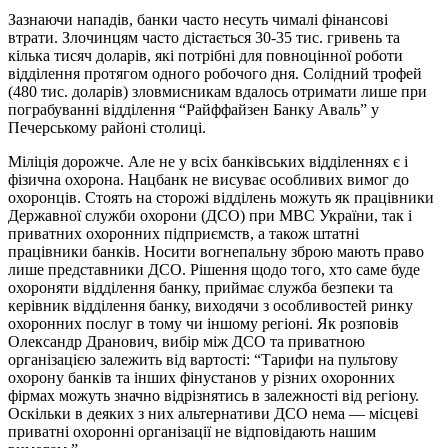
Зазнаючи нападів, банки часто несуть чималі фінансові
втрати. Злочинцям часто дістається 30-35 тис. гривень та
кілька тисяч доларів, які потрібні для повноцінної роботи
відділення протягом одного робочого дня. Солідний трофей
(480 тис. доларів) зловмисникам вдалось отримати лише при
пограбуванні відділення “Райффайзен Банку Аваль” у
Печерському районі столиці.
Міліція дорожче. Але не у всіх банківських відділеннях є і
фізична охорона. Нацбанк не висуває особливих вимог до
охоронців. Стоять на сторожі відділень можуть як працівники
Державної служби охорони (ДСО) при МВС України, так і
приватних охоронних підприємств, а також штатні
працівники банків. Носити вогнепальну зброю мають право
лише представники ДСО. Рішення щодо того, хто саме буде
охороняти відділення банку, приймає служба безпеки та
керівник відділення банку, виходячи з особливостей ринку
охоронних послуг в тому чи іншому регіоні. Як розповів
Олександр Дранович, вибір між ДСО та приватною
організацією залежить від вартості: “Тарифи на пультову
охорону банків та інших фінустанов у різних охоронних
фірмах можуть значно відрізнятись в залежності від регіону.
Оскільки в деяких з них альтернативи ДСО нема — місцеві
приватні охоронні організації не відповідають нашим