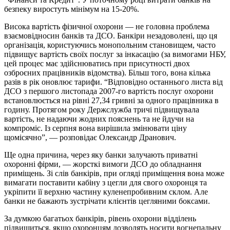
безпеку виростуть мінімум на 15-20%.
Висока вартість фізичної охорони — не головна проблема
взаємовідносин банків та ДСО. Банкіри незадоволені, що ця
організація, користуючись монопольним становищем, часто
підвищує вартість своїх послуг за інкасацію (за вимогами НБУ,
цей процес має здійснюватись при присутності двох
озброєних працівників відомства). Більш того, вона кілька
разів в рік оновлює тарифи. “Відповідно останнього листа від
ДСО з першого листопада 2007-го вартість послуг охорони
встановлюється на рівні 27,34 гривні за одного працівника в
годину. Протягом року Держслужба тричі підвищувала
вартість, не надаючи жодних пояснень та не йдучи на
компроміс. Із серпня вона вирішила змінювати ціну
щомісячно”, — розповідає Олександр Дранович.
Ще одна причина, через яку банки залучають приватні
охоронні фірми, — жорсткі вимоги ДСО до обладнання
приміщень. Зі слів банкірів, при огляді приміщення вона може
вимагати поставити кабіну з цегли для свого охоронця та
укріпити її верхню частину куленепробивним склом. Але
банки не бажають зустрічати клієнтів цегляними боксами.
За думкою багатьох банкірів, рівень охорони відділень
підвищиться, якщо охоронцям дозволять носити вогнепальну