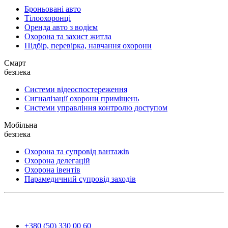
Броньовані авто
Тілоохоронці
Оренда авто з водієм
Охорона та захист житла
Підбір, перевірка, навчання охорони
Смарт
безпека
Системи відеоспостереження
Сигналізації охорони приміщень
Системи управління контролю доступом
Мобільна
безпека
Охорона та супровід вантажів
Охорона делегацій
Охорона івентів
Парамедичний супровід заходів
+380 (50) 330 00 60