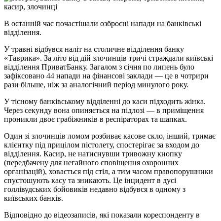
В останній час почастішали озброєні напади на банківські
відділення.
У травні відбувся наліт на столичне відділення банку
«Таврика». За літо від дій злочинців тричі страждали київські
відділення ПриватБанку. Загалом з січня по липень було
зафіксовано 44 напади на фінансові заклади — це в чотрири
рази більше, ніж за аналогічний період минулого року.
У тісному банківському відділенні до каси підходить жінка.
Через секунду вона опиняється на підлозі — в приміщення
проникли двоє грабіжників в респіраторах та шапках.
Один зі злочинців ломом розбиває касове скло, інший, тримає
клієнтку під прицілом пістолету, спостерігає за входом до
відділення. Касир, не натиснувши тривожну кнопку
(передбачену для негайного сповіщення охоронних
організацій), ховається під стіл, а тим часом правопорушники
спустошують касу та зникають. Це інцидент в дусі
голлівудських бойовиків недавно відбувся в одному з
київських банків.
Відповідно до відеозаписів, які показали кореспонденту в