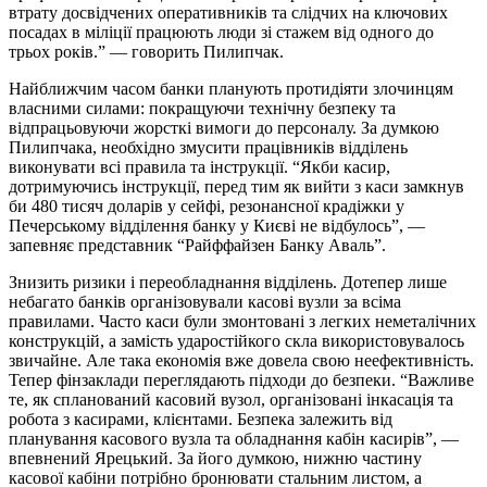
втрату досвідчених оперативників та слідчих на ключових
посадах в міліції працюють люди зі стажем від одного до
трьох років.” — говорить Пилипчак.
Найближчим часом банки планують протидіяти злочинцям
власними силами: покращуючи технічну безпеку та
відпрацьовуючи жорсткі вимоги до персоналу. За думкою
Пилипчака, необхідно змусити працівників відділень
виконувати всі правила та інструкції. “Якби касир,
дотримуючись інструкції, перед тим як вийти з каси замкнув
би 480 тисяч доларів у сейфі, резонансної крадіжки у
Печерському відділення банку у Києві не відбулось”, —
запевняє представник “Райффайзен Банку Аваль”.
Знизить ризики і переобладнання відділень. Дотепер лише
небагато банків організовували касові вузли за всіма
правилами. Часто каси були змонтовані з легких неметалічних
конструкцій, а замість ударостійкого скла використовувалось
звичайне. Але така економія вже довела свою неефективність.
Тепер фінзаклади переглядають підходи до безпеки. “Важливе
те, як спланований касовий вузол, організовані інкасація та
робота з касирами, клієнтами. Безпека залежить від
планування касового вузла та обладнання кабін касирів”, —
впевнений Ярецький. За його думкою, нижню частину
касової кабіни потрібно бронювати стальним листом, а