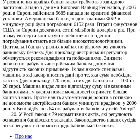
У розвинених країнах банки також грабують з завидною
частотою. Згідно з даними European Banking Federation, у 2005
році в Європі здійснили 5685 нападів на кредитні фінансові
установи. Американські банки, згідно з даними ФБР, в
минулому році були пограбовані 6152 рази. Втрати фінустанов
США та Європи досягають сотні мільйонів доларів в рік. При
цьому експерти констатують небезпечні тенденції —
пограбування стають все більше високотехнологічними.
Центральні банки у різних країнах по різному регулюють
банківську безпеку. Для прикладу, австрійський регулятор
обмежується рекомендаціями та побажаннями. Знизити
ризики пограбувань австрійським банкам допомагає
відсутність касових приміщень. Їх замінюють спеціальні
машини, в які касир вносить дані про те, яка сума необхідна
клієнту (для прикладу, 120 євро, з них дві банкноти — 100 та
20 євро). Машина видає лише відповідну суму зі вказаними
банкнотами і у касира немає можливості отримати більше
коштів з каси. Проте навіть автоматизація роботи з готівкою
не допомогла австрійським банкам уникнути крадіжок: у 2006
році у Вені відбулось 64 пограбування банків, а у всій Австрії
— 120. У Росії також є 79 нормативних актів, які регулюють
оснащення банківських закладів. Законодавство наших сусідів
чітко регулює всі нюанси щодо банківської безпеки.
Про нас