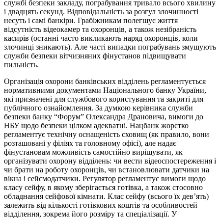
службі безпеки закладу, пограбування тривало всього хвилину
і двадцять секунд. Відповідальність за розгул злочинності
несуть і самі банкіри. Грабіжникам полегшує життя
відсутність відеокамер та охоронців, а також незібраність
касирів (останні часто викликають наряд охоронців, коли
злочинці зникають). Але часті випадки пограбувань змушують
служби безпеки вітчизняних фінустанов підвищувати
пильність.
Організація охорони банківських відділень регламентується
нормативними документами Національного банку України,
які призначені для службового користування та закриті для
публічного ознайомлення. За думкою керівника служби
безпеки банку “Форум” Олександра Драновича, вимоги до
НБУ щодо безпеки цілком адекватні. Нацбанк жорстко
регламентує технічну оснащеність сховищ (як правило, вони
розташовані у філіях та головному офісі), але надає
фінустановам можливість самостійно вирішувати, як
організувати охорону відділень: чи вести відеоспостереження і
чи брати на роботу охоронців, чи встановлювати датчики на
вікна і сейсмодатчики. Регулятор регламентує вимоги щодо
класу сейфу, в якому зберігається готівка, а також стосовно
обладнання сейфової кімнати. Клас сейфу (всього їх дев’ять)
залежить від кількості готівкових коштів та особливостей
відділення, зокрема його розміру та спеціалізації. У