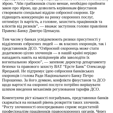
зброю. “Аби грабіжників стало менше, необхідно прийняти
закон про зброю, що дозволить керівникам фінустанов
створювати спеціальні відділи озброєної охорони. Це
підвищить конкуренцію на ринку охоронних послуг,
оптимізує їх вартість, а головне, захистить працівників та
клієнтів від ризиків”, — вважає заступник голови правління
Правекс-Банку Дмитро Ценькуш.
Тим часом у банках усвідомлюють ризики присутності у
відділеннях озброєних людей — як власних охоронців, так і
представників ДСО. “Озброєний охоронець може стати
додатковою ціллю злочинців — в нашій країні нерідко
нападають навіть на міліціонерів аби заволодіти їх
вогнепальною зброєю”, — запевняє директор департаменту
безпеки та правового захисту ВАТ “Ерсте Банк” Олександр
Ярецький. Не підтримує ідею озброєння банківських
охоронців і голова Ради Національного Банку Петро
Порошенко. За його думкою, конфлікти фінустанов та ДСО
щодо вартості на охоронні послуги потрібно вирішувати
шляхом введення механізмів регулювання тарифів ДСО.
Коментуючи ріст кількості пограбувань, представники банків
скаржаться на низький рівень розкриття таких злочинів.
“Росту злочинності опосередковано сприяє недостатній
професіоналізм працівників правоохоронних органів. Через