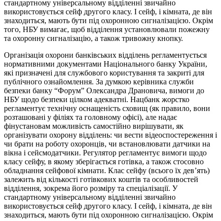
стандартному універсальному відділенні звичайно
використовується сейф другого класу. І сейф, і кімната, де він
знаходиться, мають бути під охоронною сигналізацією. Окрім
того, НБУ вимагає, щоб відділення установлювали пожежну
та охоронну сигналізацію, а також тривожну кнопку.
Організація охорони банківських відділень регламентується
нормативними документами Національного банку України,
які призначені для службового користування та закриті для
публічного ознайомлення. За думкою керівника служби
безпеки банку “Форум” Олександра Драновича, вимоги до
НБУ щодо безпеки цілком адекватні. Нацбанк жорстко
регламентує технічну оснащеність сховищ (як правило, вони
розташовані у філіях та головному офісі), але надає
фінустановам можливість самостійно вирішувати, як
організувати охорону відділень: чи вести відеоспостереження і
чи брати на роботу охоронців, чи встановлювати датчики на
вікна і сейсмодатчики. Регулятор регламентує вимоги щодо
класу сейфу, в якому зберігається готівка, а також стосовно
обладнання сейфової кімнати. Клас сейфу (всього їх дев’ять)
залежить від кількості готівкових коштів та особливостей
відділення, зокрема його розміру та спеціалізації. У
стандартному універсальному відділенні звичайно
використовується сейф другого класу. І сейф, і кімната, де він
знаходиться, мають бути під охоронною сигналізацією. Окрім